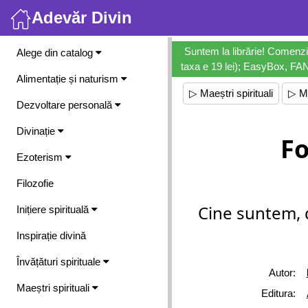
Adevăr Divin
Meniu
Suntem la librărie! Comenzi
Alege din catalog
taxa e 19 lei); EasyBox, FANb
Alimentație și naturism
▷ Maeștri spirituali
▷ M
Dezvoltare personală
Divinație
Fo
Ezoterism
Filozofie
Cine suntem, 
Inițiere spirituală
Inspirație divină
Învățături spirituale
Autor:
Maeștri spirituali
Editura: