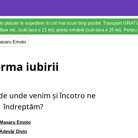
le plasate le expediem în cel mai scurt timp posibil. Transport GRAT
ox etc. (sub taxa e 21 lei); poșta română (sub taxa e 25 lei). Pentru 
asaru Emoto
rma iubirii
de unde venim și încotro ne
îndreptăm?
Masaru Emoto
Adevăr Divin