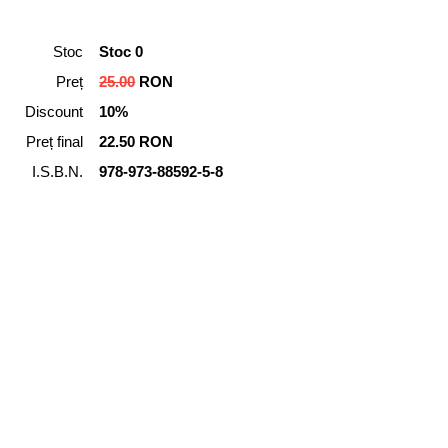
Stoc
Stoc 0
Preț
25.00
RON
Discount
10%
Preț final
22.50 RON
I.S.B.N.
978-973-88592-5-8