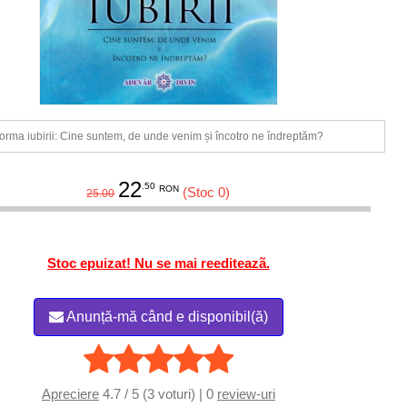
orma iubirii: Cine suntem, de unde venim și încotro ne îndreptăm?
22
.50
RON
(Stoc 0)
25.00
Stoc epuizat! Nu se mai reediteazã.
Anunță-mă când e disponibil(ă)
Apreciere
4.7 / 5 (3 voturi) | 0
review-uri