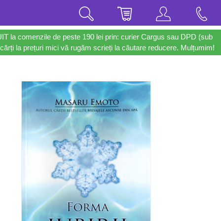
UIT la comenzile de peste 190 lei prin: curier Cargus sau DPD (sub
cărți la prețuri mici vă rugăm scrieți la căutare reducere. Mulțumim!