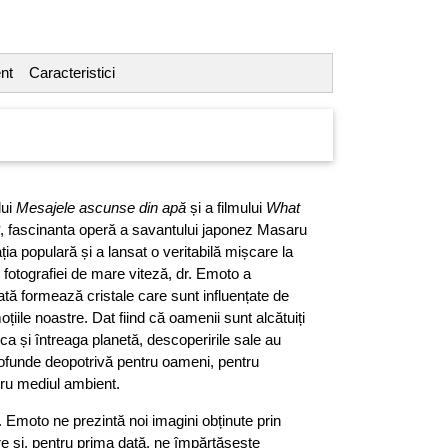
nt
Caracteristici
lui
Mesajele ascunse din apă
și a filmului
What
, fascinanta operă a savantului japonez Masaru
ia populară și a lansat o veritabilă mișcare la
l fotografiei de mare viteză, dr. Emoto a
tă formează cristale care sunt influențate de
oțiile noastre. Dat fiind că oamenii sunt alcătuiți
l ca și întreaga planetă, descoperirile sale au
rofunde deopotrivă pentru oameni, pentru
ru mediul ambient.
r. Emoto ne prezintă noi imagini obținute prin
re și, pentru prima dată, ne împărtășește