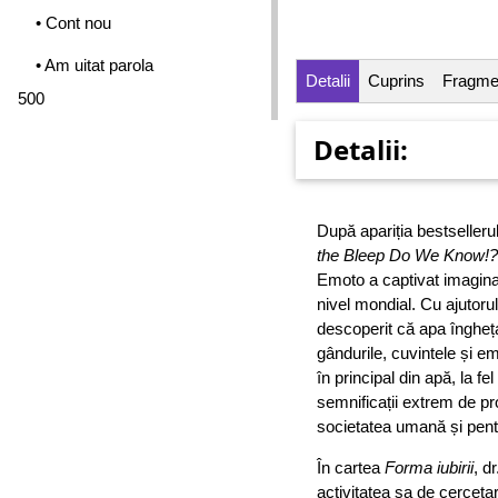
• Cont nou
• Am uitat parola
Detalii
Cuprins
Fragme
500
Detalii:
După apariția bestselleru
the Bleep Do We Know!?
Emoto a captivat imaginaț
nivel mondial. Cu ajutoru
descoperit că apa îngheța
gândurile, cuvintele și em
în principal din apă, la fe
semnificații extrem de p
societatea umană și pent
În cartea
Forma iubirii
, d
activitatea sa de cerceta