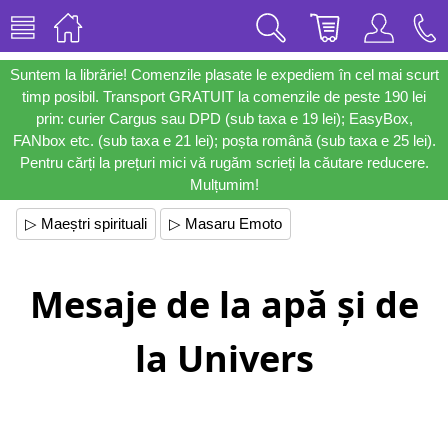
Suntem la librărie! Comenzile plasate le expediem în cel mai scurt
timp posibil. Transport GRATUIT la comenzile de peste 190 lei
prin: curier Cargus sau DPD (sub taxa e 19 lei); EasyBox,
FANbox etc. (sub taxa e 21 lei); poșta română (sub taxa e 25 lei).
Pentru cărți la prețuri mici vă rugăm scrieți la căutare reducere.
Mulțumim!
▷ Maeștri spirituali
▷ Masaru Emoto
Mesaje de la apă și de
la Univers