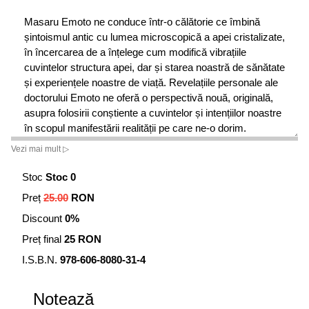
Masaru Emoto ne conduce într-o călătorie ce îmbină
șintoismul antic cu lumea microscopică a apei cristalizate,
în încercarea de a înțelege cum modifică vibrațiile
cuvintelor structura apei, dar și starea noastră de sănătate
și experiențele noastre de viață. Revelațiile personale ale
doctorului Emoto ne oferă o perspectivă nouă, originală,
asupra folosirii conștiente a cuvintelor și intențiilor noastre
în scopul manifestării realității pe care ne-o dorim.
Vezi mai mult ▷
Bruce H. Lipton, autorul bestsellerului
Biologia credinței
Stoc
Stoc 0
Preț
25.00
RON
Discount
0%
Preț final
25 RON
I.S.B.N.
978-606-8080-31-4
Notează