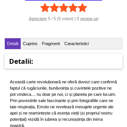
Apreciere
5 / 5 (5 voturi) | 0
review-uri
Detalii
Cuprins
Fragment
Caracteristici
Detalii:
Această carte revoluționară ne oferă dovezi care confirmă
faptul că rugăciunile, bunăvoința și cuvintele pozitive ne
pot vindeca… nu doar pe noi, ci și planeta pe care locuim.
Prin povestirile sale fascinante și prin fotografiile care ne
taie respirația, Emoto ne revelează mesajele urgente ale
apei și ne reamintește că esența vieții (și propriul nostru
potențial) rezidă în iubirea și recunoștința din inima
noastră.