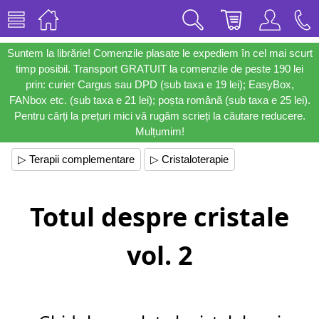
Suntem la librărie! Comenzile plasate le expediem în cel mai scurt
timp posibil. Transport GRATUIT la comenzile de peste 190 lei
prin: curier Cargus sau DPD (sub taxa e 19 lei); EasyBox,
FANbox etc. (sub taxa e 21 lei); poșta română (sub taxa e 25 lei).
Pentru cărți la prețuri mici vă rugăm scrieți la căutare reducere.
Mulțumim!
▷ Terapii complementare
▷ Cristaloterapie
Totul despre cristale
vol. 2