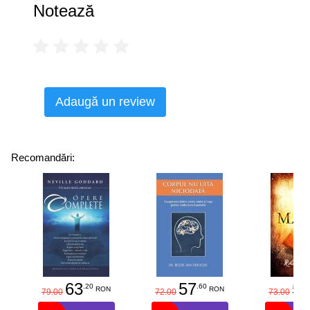
Notează
Adaugă un review
Recomandări:
63
57
58
.20
.60
RON
RON
79.00
72.00
73.00