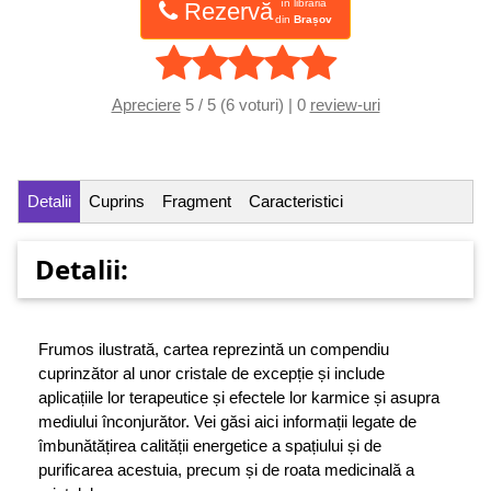
în librăria
Rezervă
din
Brașov
Apreciere
5 / 5 (6 voturi) | 0
review-uri
Detalii
Cuprins
Fragment
Caracteristici
Detalii:
Frumos ilustrată, cartea reprezintă un compendiu
cuprinzător al unor cristale de excepție și include
aplicațiile lor terapeutice și efectele lor
karmice și asupra
mediului înconjurător. Vei găsi aici informații legate de
îmbunătățirea calității energetice a spațiului și de
purificarea acestuia, precum și de roata medicinală a