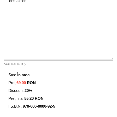
cristalelor.
Vezi mai mult ▷
Stoc
În stoc
Preț
69.00
RON
Discount
20%
Preț final
55.20 RON
I.S.B.N.
978-606-8080-92-5