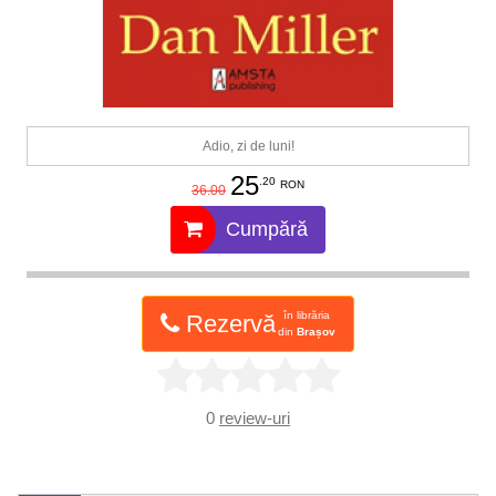
Adio, zi de luni!
25
.20
RON
36.00
Cumpără
în librăria
Rezervă
din
Brașov
0
review-uri