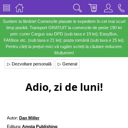
Suntem la librărie! Comenzile plasate le expediem în cel mai scurt
timp posibil. Transport GRATUIT la comenzile de peste 190 lei
prin: curier Cargus sau DPD (sub taxa e 19 lei); EasyBox,
FANbox etc. (sub taxa e 21 lei); poșta română (sub taxa e 25 lei).
Pentru cărți la prețuri mici vă rugăm scrieți la căutare reducere.
Mulțumim!
▷ Dezvoltare personală
▷ General
Adio, zi de luni!
Autor:
Dan Miller
Editura:
Amsta Publishing