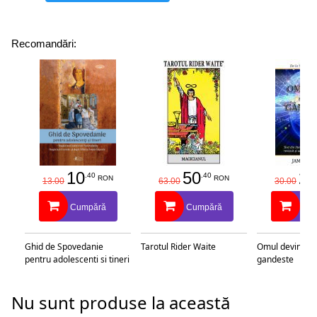
Recomandări:
10
50
25
.40
.40
RON
RON
13.00
63.00
30.00
Cumpără
Cumpără
Cu
Ghid de Spovedanie
Tarotul Rider Waite
Omul devine c
pentru adolescenti si tineri
gandeste
Nu sunt produse la această