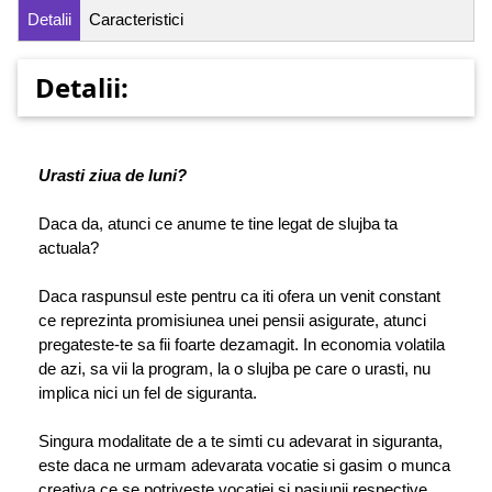
Detalii
Caracteristici
Detalii:
Urasti ziua de luni?
Daca da, atunci ce anume te tine legat de slujba ta
actuala?
Daca raspunsul este pentru ca iti ofera un venit constant
ce reprezinta promisiunea unei pensii asigurate, atunci
pregateste-te sa fii foarte dezamagit. In economia volatila
de azi, sa vii la program, la o slujba pe care o urasti, nu
implica nici un fel de siguranta.
Singura modalitate de a te simti cu adevarat in siguranta,
este daca ne urmam adevarata vocatie si gasim o munca
creativa ce se potriveste vocatiei si pasiunii respective.