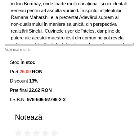
indian Bombay, unde foarte mulți conaționali și occidentali
veneau pentru a-l asculta vorbind. În spiritul înțeleptului
Ramana Maharshi, el a prezentat Adevărul suprem al
non-dualismului în maniera sa unică, din perspectiva
realizării Sinelui. Cuvintele ușor de înțeles, dar pline de
putere ale acestui maestru ieșit din comun ne pot revela
natura noastră ultimă. La fel ca în cazul maeștrilor zen din
Vezi mai mult ▷
vechime, stilul lui Nisargadatta este direct, provocator și
extrem de profund, revelând esența și evitând tot ceea ce
Stoc
În stoc
nu este absolut esențial. Remediul suprem nu se
Preț
26.00
RON
adresează celor mulțumiți de felul în care înțeleg
spiritualitatea, ci celor care caută un antidot puternic
Discount
13%
împotriva inconștienței.
Preț final
22.62 RON
I.S.B.N.
978-606-92798-2-3
Notează