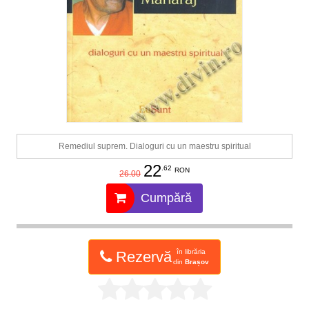
Remediul suprem. Dialoguri cu un maestru spiritual
22
.62
RON
26.00
Cumpără
în librăria
Rezervă
din
Brașov