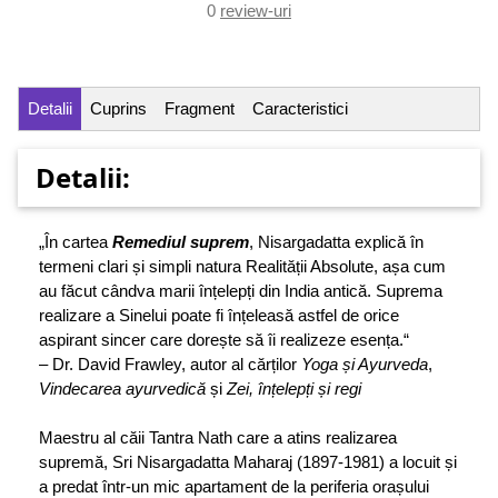
0
review-uri
Detalii
Cuprins
Fragment
Caracteristici
Detalii:
„În cartea
Remediul suprem
, Nisargadatta explică în
termeni clari și simpli natura Realității Absolute, așa cum
au făcut cândva marii înțelepți din India antică. Suprema
realizare a Sinelui poate fi înțeleasă astfel de orice
aspirant sincer care dorește să îi realizeze esența.“
– Dr. David Frawley, autor al cărților
Yoga și Ayurveda
,
Vindecarea ayurvedică
și
Zei, înțelepți și regi
Maestru al căii Tantra Nath care a atins realizarea
supremă, Sri Nisargadatta Maharaj (1897-1981) a locuit și
a predat într-un mic apartament de la periferia orașului