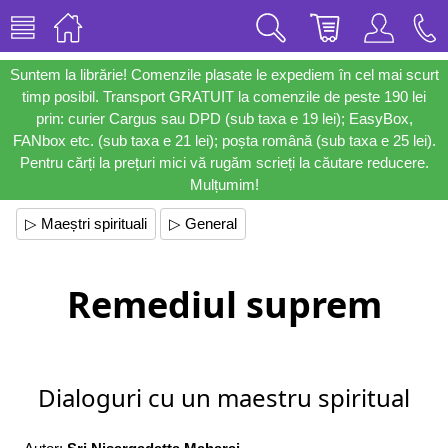
Suntem la librărie! Comenzile plasate le expediem în cel mai scurt
timp posibil. Transport GRATUIT la comenzile de peste 190 lei
prin: curier Cargus sau DPD (sub taxa e 19 lei); EasyBox,
FANbox etc. (sub taxa e 21 lei); poșta română (sub taxa e 25 lei).
Pentru cărți la prețuri mici vă rugăm scrieți la căutare reducere.
Mulțumim!
▷ Maeștri spirituali
▷ General
Remediul suprem
Dialoguri cu un maestru spiritual