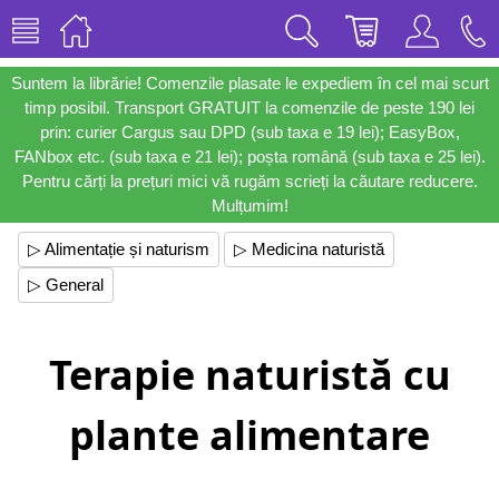
Suntem la librărie! Comenzile plasate le expediem în cel mai scurt
timp posibil. Transport GRATUIT la comenzile de peste 190 lei
prin: curier Cargus sau DPD (sub taxa e 19 lei); EasyBox,
FANbox etc. (sub taxa e 21 lei); poșta română (sub taxa e 25 lei).
Pentru cărți la prețuri mici vă rugăm scrieți la căutare reducere.
Mulțumim!
▷ Alimentație și naturism
▷ Medicina naturistă
▷ General
Terapie naturistă cu
plante alimentare