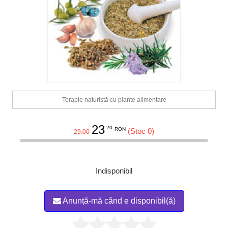
Terapie naturistă cu plante alimentare
23
.20
RON
(Stoc 0)
29.00
Indisponibil
Anunță-mă când e disponibil(ă)