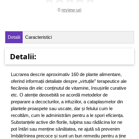
0
review-uri
Detalii
Caracteristici
Detalii:
Lucrarea descrie aproximativ 160 de plante alimentare,
oferind informații detaliate despre „virtuțile” terapeutice ale
fiecăreia din ele: conținutul de vitamine, însușirile curative
etc. O atenție deosebită se acordă metodelor de
preparare a decocturilor, a infuziilor, a cataplasmelor din
plantele proaspete sau uscate, dar și felului cum le
recoltăm, cum le administrăm pentru a le spori eficiența.
Substanțele active din florile, tulpina sau rădăcina lor ne
pot întări sau menține sănătatea, ne ajută să prevenim
îmbătrînirea precoce și sunt un bun remediu pentru a ține