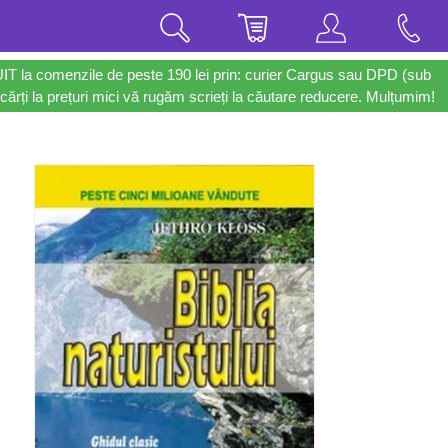
UIT la comenzile de peste 190 lei prin: curier Cargus sau DPD (sub
cărți la prețuri mici vă rugăm scrieți la căutare reducere. Mulțumim!