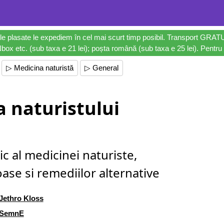
le plasate le expediem în cel mai scurt timp posibil. Transport GRAT
ox etc. (sub taxa e 21 lei); poșta română (sub taxa e 25 lei). Pentru 
▷ Medicina naturistă
▷ General
a naturistului
ic al medicinei naturiste,
oase si remediilor alternative
Jethro Kloss
SemnE