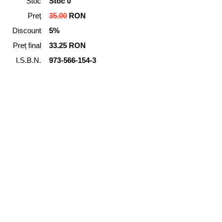
Stoc
Stoc 0
Preț
35.00
RON
Discount
5%
Preț final
33.25 RON
I.S.B.N.
973-566-154-3