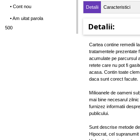
• Cont nou
Detalii
Caracteristici
• Am uitat parola
Detalii:
500
Cartea contine remedii la
tratamentele prezentate fi
acumulate pe parcursul a
retete care nu pot fi gasite
acasa. Contin toate clem
daca sunt corect facute.
Milioanele de oameni subnu
mai bine necesarul zilnic 
furnizez informatii despre
publicului.
Sunt descrise metode de 
Hipocrat, cel supranumit 