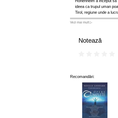
Hohenheim a inceput sa u
ideea ca trupul uman poate
Tirol, regiune unde a lu
Vezi mai mult ▷
Notează
Recomandări: