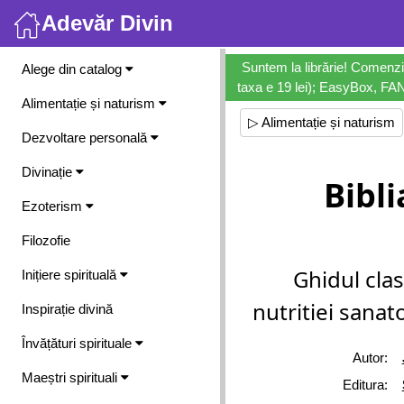
Adevăr Divin
Meniu
Suntem la librărie! Comenzi
Alege din catalog
taxa e 19 lei); EasyBox, FANb
Alimentație și naturism
▷ Alimentație și naturism
Dezvoltare personală
Divinație
Bibli
Ezoterism
Filozofie
Ghidul clas
Inițiere spirituală
nutritiei sanat
Inspirație divină
Învățături spirituale
Autor:
Maeștri spirituali
Editura: