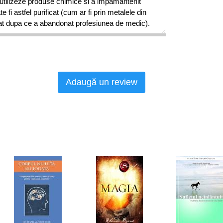
tilizeze produse chimice si a impamantenit
 fi astfel purificat (cum ar fi prin metalele din
crat dupa ce a abandonat profesiunea de medic).
Adaugă un review