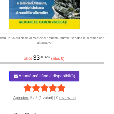
ristului: Ghidul clasic al medicinei naturiste, nutritiei sanatoase si remediilor
alternative
33
.25
RON
(Stoc 0)
35.00
Anunță-mă când e disponibil(ă)
Apreciere
5 / 5 (1 voturi) | 0
review-uri