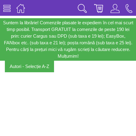
Suntem la librărie! Comenzile plasate le expediem în cel mai scurt
timp posibil. Transport GRATUIT la comenzile de peste 190 lei
prin: curier Cargus sau DPD (sub taxa e 19 lei); EasyBox,
FANbox etc. (sub taxa e 21 lei); poșta română (sub taxa e 25 lei).
Pentru cărți la prețuri mici vă rugăm scrieți la căutare reducere.
Mulțumim!
Autori - Selecție A-Z