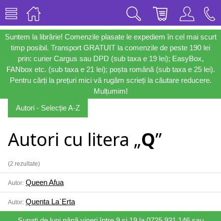
Suntem la librărie! Comenzile plasate le expediem în cel mai scurt
timp posibil. Transport GRATUIT la comenzile de peste 190 lei
prin: curier Cargus sau DPD (sub taxa e 19 lei); EasyBox,
FANbox etc. (sub taxa e 21 lei); poșta română (sub taxa e 25 lei).
Pentru cărți la prețuri mici vă rugăm scrieți la căutare reducere.
Mulțumim!
Autori - Selecție A-Z
Autori cu litera „
Q
”
(2 rezultate)
Queen Afua
Autor:
Quenta La`Erta
Autor:
Sunați de luni până vineri între 9 și 19 la 0725 931 146 sau