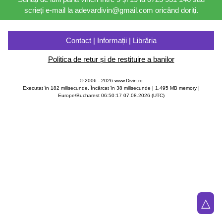
scrieți e-mail la adevardivin@gmail.com oricând doriți.
Contact | Informații | Librăria
Politica de retur și de restituire a banilor
© 2006 - 2026 www.Divin.ro
Executat în 182 milisecunde, Încărcat în
38
milisecunde | 1,495 MB memory |
Europe/Bucharest 06:50:17 07.08.2026 (UTC)
△