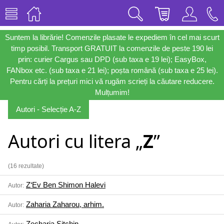
Suntem la librărie! Comenzile plasate le expediem în cel mai scurt
timp posibil. Transport GRATUIT la comenzile de peste 190 lei
prin: curier Cargus sau DPD (sub taxa e 19 lei); EasyBox,
FANbox etc. (sub taxa e 21 lei); poșta română (sub taxa e 25 lei).
Pentru cărți la prețuri mici vă rugăm scrieți la căutare reducere.
Mulțumim!
Autori - Selecție A-Z
Autori cu litera „
Z
”
(16 rezultate)
Z‘Ev Ben Shimon Halevi
Autor:
Zaharia Zaharou, arhim.
Autor:
Zecharia Sitchin