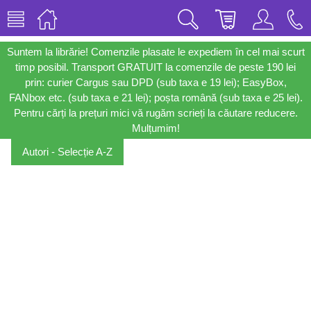
Suntem la librărie! Comenzile plasate le expediem în cel mai scurt
timp posibil. Transport GRATUIT la comenzile de peste 190 lei
prin: curier Cargus sau DPD (sub taxa e 19 lei); EasyBox,
FANbox etc. (sub taxa e 21 lei); poșta română (sub taxa e 25 lei).
Pentru cărți la prețuri mici vă rugăm scrieți la căutare reducere.
Mulțumim!
Autori - Selecție A-Z