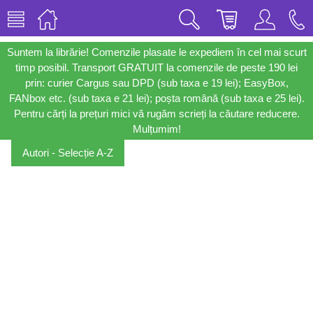
Suntem la librărie! Comenzile plasate le expediem în cel mai scurt
timp posibil. Transport GRATUIT la comenzile de peste 190 lei
prin: curier Cargus sau DPD (sub taxa e 19 lei); EasyBox,
FANbox etc. (sub taxa e 21 lei); poșta română (sub taxa e 25 lei).
Pentru cărți la prețuri mici vă rugăm scrieți la căutare reducere.
Mulțumim!
Autori - Selecție A-Z