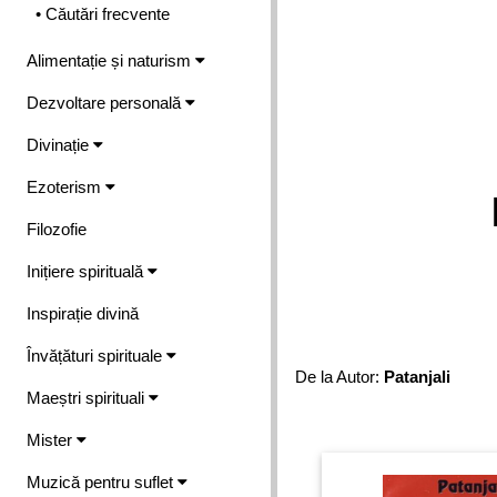
• Căutări frecvente
Alimentație și naturism
Dezvoltare personală
Divinație
Ezoterism
Filozofie
Inițiere spirituală
Inspirație divină
Învățături spirituale
De la Autor:
Patanjali
Maeștri spirituali
Mister
Muzică pentru suflet