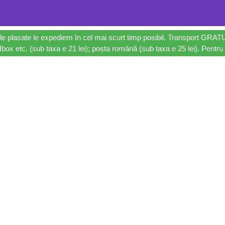
le plasate le expediem în cel mai scurt timp posibil. Transport GRAT
ox etc. (sub taxa e 21 lei); poșta română (sub taxa e 25 lei). Pentru 