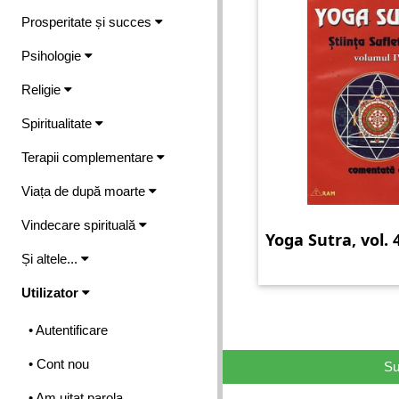
Prosperitate și succes
Psihologie
Religie
Spiritualitate
Terapii complementare
Viața de după moarte
Vindecare spirituală
Yoga Sutra, vol. 
Și altele...
Utilizator
• Autentificare
• Cont nou
Su
• Am uitat parola