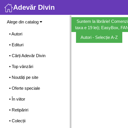
Adevăr Divin
Meniu
Suntem la librărie! Comenzi
Alege din catalog
taxa e 19 lei); EasyBox, FANb
• Autori
Autori - Selecție A-Z
• Edituri
• Cărți Adevăr Divin
• Top vânzări
• Noutăți pe site
• Oferte speciale
• În viitor
• Retipăriri
• Colecții