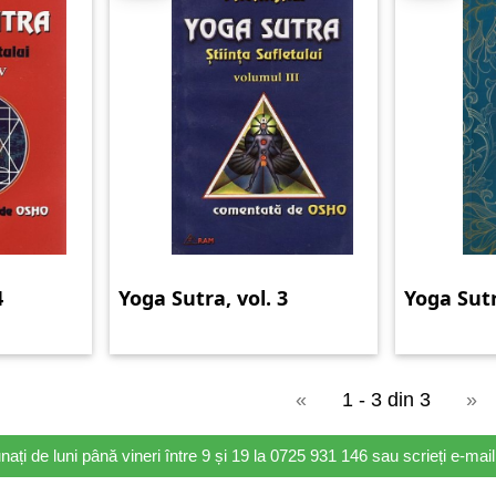
4
Yoga Sutra, vol. 3
Yoga Sut
«
1 - 3 din 3
»
nați de luni până vineri între 9 și 19 la 0725 931 146 sau scrieți e-ma