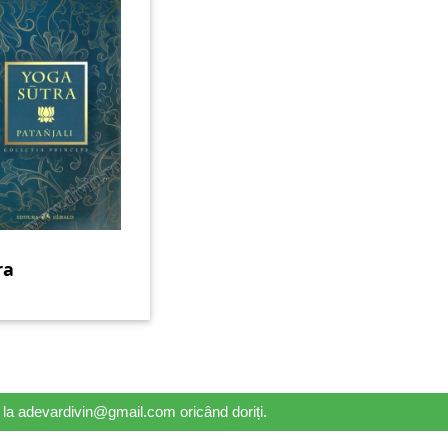
ra
il la adevardivin@gmail.com oricând doriți.