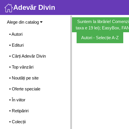
Adevăr Divin
Meniu
Suntem la librărie! Comenzi
Alege din catalog
taxa e 19 lei); EasyBox, FANb
• Autori
Autori - Selecție A-Z
• Edituri
• Cărți Adevăr Divin
• Top vânzări
• Noutăți pe site
• Oferte speciale
• În viitor
• Retipăriri
• Colecții