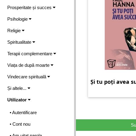
Prosperitate și succes
Psihologie
Religie
Spiritualitate
Terapii complementare
Viața de după moarte
Vindecare spirituală
Și tu poți avea s
Și altele...
Utilizator
• Autentificare
• Cont nou
Su
• Am uitat parola