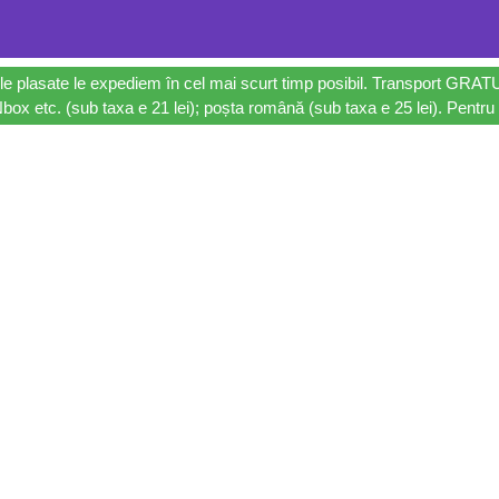
le plasate le expediem în cel mai scurt timp posibil. Transport GRAT
ox etc. (sub taxa e 21 lei); poșta română (sub taxa e 25 lei). Pentru 