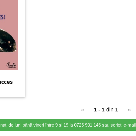
ucces
«
1 - 1 din 1
»
nați de luni până vineri între 9 și 19 la 0725 931 146 sau scrieți e-ma