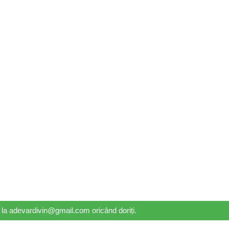
il la adevardivin@gmail.com oricând doriți.