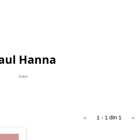
aul Hanna
Autor:
«
1 - 1 din 1
»