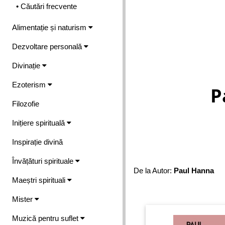
• Căutări frecvente
Alimentație și naturism
Dezvoltare personală
Divinație
Ezoterism
P
Filozofie
Inițiere spirituală
Inspirație divină
Învățături spirituale
De la Autor:
Paul Hanna
Maeștri spirituali
Mister
Muzică pentru suflet