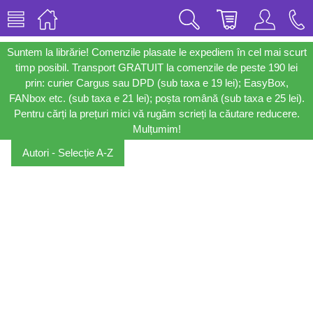
Suntem la librărie! Comenzile plasate le expediem în cel mai scurt
timp posibil. Transport GRATUIT la comenzile de peste 190 lei
prin: curier Cargus sau DPD (sub taxa e 19 lei); EasyBox,
FANbox etc. (sub taxa e 21 lei); poșta română (sub taxa e 25 lei).
Pentru cărți la prețuri mici vă rugăm scrieți la căutare reducere.
Mulțumim!
Autori - Selecție A-Z