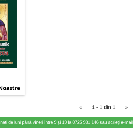
e
 Noastre
Nouă și
r ei
«
1 - 1 din 1
»
nați de luni până vineri între 9 și 19 la 0725 931 146 sau scrieți e-ma