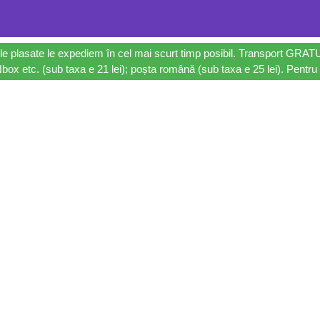
le plasate le expediem în cel mai scurt timp posibil. Transport GRAT
ox etc. (sub taxa e 21 lei); poșta română (sub taxa e 25 lei). Pentru 