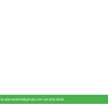
il la adevardivin@gmail.com oricând doriți.