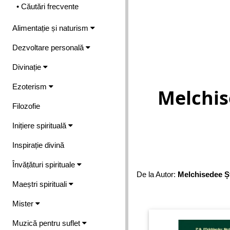
• Căutări frecvente
Alimentație și naturism
Dezvoltare personală
Divinație
Ezoterism
Melchis
Filozofie
Inițiere spirituală
Inspirație divină
Învățături spirituale
De la Autor:
Melchisedee Ș
Maeștri spirituali
Mister
Muzică pentru suflet