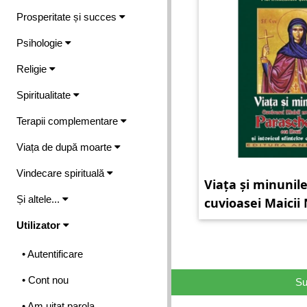
Prosperitate și succes
Psihologie
Religie
Spiritualitate
Terapii complementare
Viața de după moarte
Vindecare spirituală
Viața și minunil
Și altele...
cuvioasei Maicii
Parascheva Cea 
Utilizator
istoricul sfintelo
• Autentificare
moaște
• Cont nou
Su
• Am uitat parola