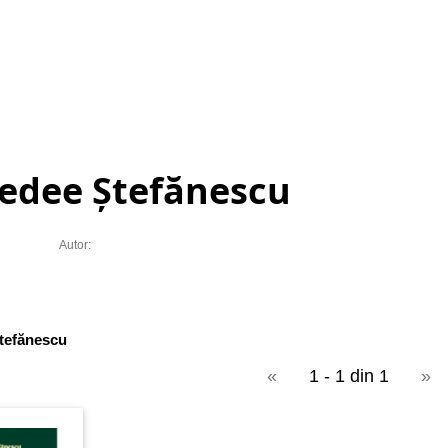
edee Ștefănescu
Autor:
tefănescu
«
1 - 1 din 1
»