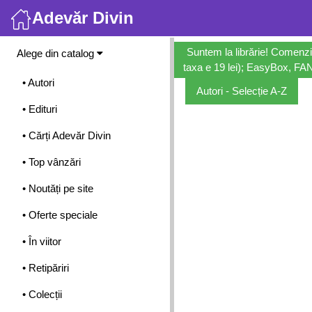
Adevăr Divin
Meniu
Suntem la librărie! Comenzi
Alege din catalog
taxa e 19 lei); EasyBox, FANb
• Autori
Autori - Selecție A-Z
• Edituri
• Cărți Adevăr Divin
• Top vânzări
• Noutăți pe site
• Oferte speciale
• În viitor
• Retipăriri
• Colecții