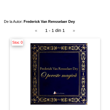
De la Autor:
Frederick Van Rensselaer Dey
«
1 - 1 din 1
»
Stoc 0