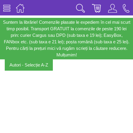
Suntem la librărie! Comenzile plasate le expediem în cel mai scurt
timp posibil. Transport GRATUIT la comenzile de peste 190 lei
prin: curier Cargus sau DPD (sub taxa e 19 lei); EasyBox,
FANbox etc. (sub taxa e 21 lei); poșta română (sub taxa e 25 lei).
Pentru cărți la prețuri mici vă rugăm scrieți la căutare reducere.
Mulțumim!
Autori - Selecție A-Z