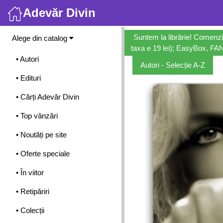
Adevăr Divin
Meniu
Suntem la librărie! Comenzi
Alege din catalog
taxa e 19 lei); EasyBox, FANb
• Autori
Autori - Selecție A-Z
• Edituri
• Cărți Adevăr Divin
• Top vânzări
• Noutăți pe site
• Oferte speciale
• În viitor
• Retipăriri
• Colecții