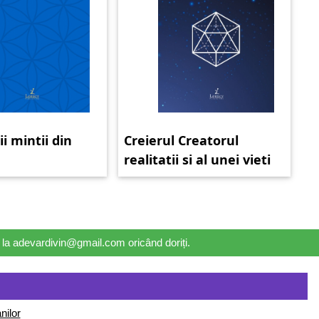
ii mintii din
Creierul Creatorul
realitatii si al unei vieti
nobile
il la adevardivin@gmail.com oricând doriți.
nilor