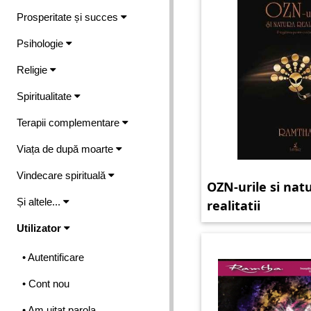
Prosperitate și succes
Psihologie
Religie
Spiritualitate
Terapii complementare
Viața de după moarte
Vindecare spirituală
OZN-urile si nat
Și altele...
realitatii
Utilizator
• Autentificare
• Cont nou
• Am uitat parola