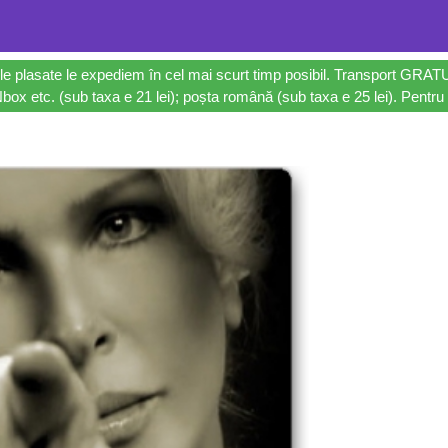
le plasate le expediem în cel mai scurt timp posibil. Transport GRAT
ox etc. (sub taxa e 21 lei); poșta română (sub taxa e 25 lei). Pentru 