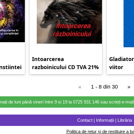
Intoarcerea
Gladiator
stiintei
razboinicului CD TVA 21%
viitor
«
1 - 8 din 30
»
nați de luni până vineri între 9 și 19 la 0725 931 146 sau scrieți e-ma
Contact | Informații | Librăria
Politica de retur și de restituire a ba