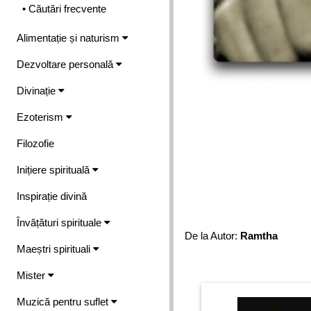
• Căutări frecvente
Alimentație și naturism
Dezvoltare personală
Divinație
Ezoterism
Filozofie
Inițiere spirituală
Inspirație divină
Învățături spirituale
De la Autor:
Ramtha
Maeștri spirituali
Mister
Muzică pentru suflet