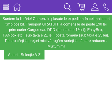
Suntem la librărie! Comenzile plasate le expediem în cel mai scurt
timp posibil. Transport GRATUIT la comenzile de peste 190 lei
prin: curier Cargus sau DPD (sub taxa e 19 lei); EasyBox,
FANbox etc. (sub taxa e 21 lei); poșta română (sub taxa e 25 lei).
Pentru cărți la prețuri mici vă rugăm scrieți la căutare reducere.
Mulțumim!
Autori - Selecție A-Z