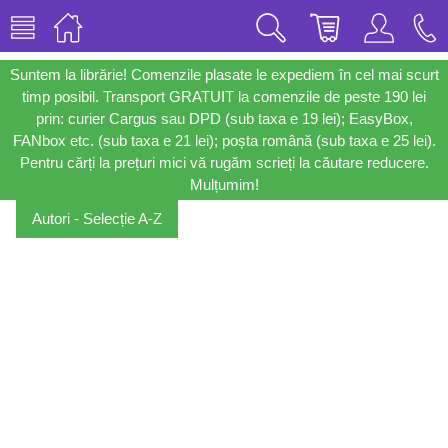
Suntem la librărie! Comenzile plasate le expediem în cel mai scurt
timp posibil. Transport GRATUIT la comenzile de peste 190 lei
prin: curier Cargus sau DPD (sub taxa e 19 lei); EasyBox,
FANbox etc. (sub taxa e 21 lei); poșta română (sub taxa e 25 lei).
Pentru cărți la prețuri mici vă rugăm scrieți la căutare reducere.
Mulțumim!
Autori - Selecție A-Z