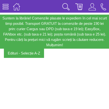
Suntem la librărie! Comenzile plasate le expediem în cel mai scurt
timp posibil. Transport GRATUIT la comenzile de peste 190 lei
prin: curier Cargus sau DPD (sub taxa e 19 lei); EasyBox,
FANbox etc. (sub taxa e 21 lei); poșta română (sub taxa e 25 lei).
Pentru cărți la prețuri mici vă rugăm scrieți la căutare reducere.
Mulțumim!
Edituri - Selecție A-Z