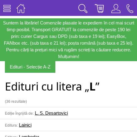
Suntem la librărie! Comenzile plasate le expediem în cel mai scurt
timp posibil. Transport GRATUIT la comenzile de peste 190 lei
prin: curier Cargus sau DPD (sub taxa e 19 lei); EasyBox,
FANbox etc. (sub taxa e 21 lei); poșta română (sub taxa e 25 lei).
Pentru cărți la prețuri mici vă rugăm scrieți la căutare reducere.
Mulțumim!
Edituri - Selecție A-Z
Edituri cu litera „
L
”
(36 rezultate)
L. S. Desartovici
Ediție îngrijită de:
Lainici
Editura:
Lambodar