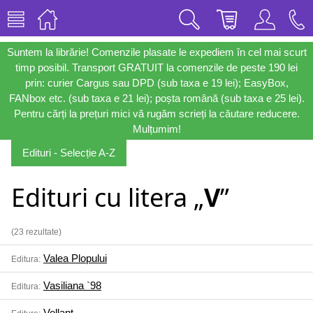
Suntem la librărie! Comenzile plasate le expediem în cel mai scurt
timp posibil. Transport GRATUIT la comenzile de peste 190 lei
prin: curier Cargus sau DPD (sub taxa e 19 lei); EasyBox,
FANbox etc. (sub taxa e 21 lei); poșta română (sub taxa e 25 lei).
Pentru cărți la prețuri mici vă rugăm scrieți la căutare reducere.
Mulțumim!
Edituri - Selecție A-Z
Edituri cu litera „
V
”
(23 rezultate)
Valea Plopului
Editura:
Vasiliana `98
Editura:
Vellant