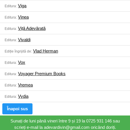
Viga
Editura:
Vinea
Editura:
Viță Adevărată
Editura:
Vivaldi
Editura:
Vlad Herman
Ediție îngrijită de:
Vox
Editura:
Voyager Premium Books
Editura:
Vremea
Editura:
Vydia
Editura:
Înapoi sus
Sunați de luni până vineri între 9 și 19 la 0725 931 146 sau
scrieți e-mail la adevardivin@gmail.com oricând doriți.