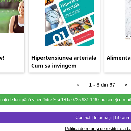
v!
Hipertensiunea arteriala
Alimentat
Cum sa invingem
ucigasul tacut
«
1 - 8 din 67
»
nați de luni până vineri între 9 și 19 la 0725 931 146 sau scrieți e-ma
Contact | Informații | Librăria
Politica de retur și de restituire a ba