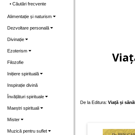
• Căutări frecvente
Alimentație și naturism
Dezvoltare personală
Divinație
Ezoterism
Viaț
Filozofie
Inițiere spirituală
Inspirație divină
Învățături spirituale
De la Editura:
Viață și sănă
Maeștri spirituali
Mister
Muzică pentru suflet