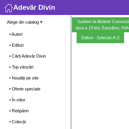
Adevăr Divin
Meniu
Suntem la librărie! Comenzi
Alege din catalog
taxa e 19 lei); EasyBox, FANb
• Autori
Edituri - Selecție A-Z
• Edituri
• Cărți Adevăr Divin
• Top vânzări
• Noutăți pe site
• Oferte speciale
• În viitor
• Retipăriri
• Colecții