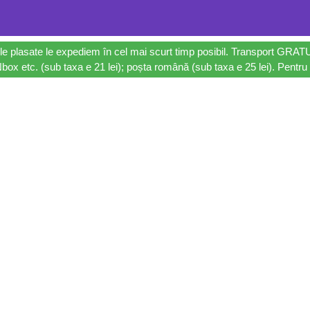
le plasate le expediem în cel mai scurt timp posibil. Transport GRAT
ox etc. (sub taxa e 21 lei); poșta română (sub taxa e 25 lei). Pentru 