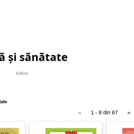
ă și sănătate
Editura:
tate
«
1 - 8 din 67
»