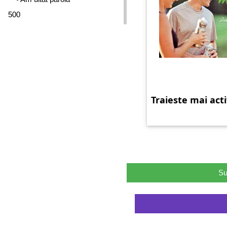
500
Traieste mai acti
Su