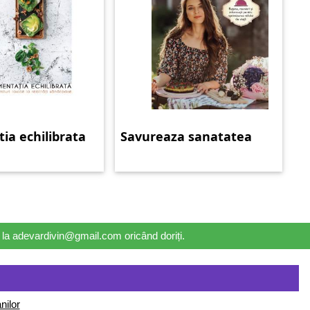
ia echilibrata
Savureaza sanatatea
il la adevardivin@gmail.com oricând doriți.
nilor