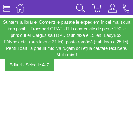
Suntem la librărie! Comenzile plasate le expediem în cel mai scurt
timp posibil. Transport GRATUIT la comenzile de peste 190 lei
prin: curier Cargus sau DPD (sub taxa e 19 lei); EasyBox,
FANbox etc. (sub taxa e 21 lei); poșta română (sub taxa e 25 lei).
Pentru cărți la prețuri mici vă rugăm scrieți la căutare reducere.
Mulțumim!
Edituri - Selecție A-Z