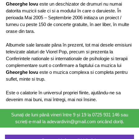
Gheorghe Iovu
este un deschizator de drumuri nu numai
datorita muzicii sale ci si a modului în care o daruieste. În
perioada Mai 2005 – Septembrie 2006 initiaza un proiect /
turneu cu peste 150 de concerte gratuite, în aer liber, în multe
orase din tara.
Albumele sale lansate pâna în prezent, tot mai desele emisiuni
televizate alaturi de Viorel Pop, precum si prezenta la
Conferintele nationale si internationale de psihologie si terapii
complementare sunt o confirmare a faptului ca muzica lui
Gheorghe Iovu
este o muzica complexa si completa pentru
suflet, minte si trup.
Este o calatorie în universul propriei fiinte, ajutându-ne sa
devenim mai buni, mai întregi, mai noi însine.
Sunați de luni până vineri între 9 și 19 la 0725 931 146 sau
scrieți e-mail la adevardivin@gmail.com oricând doriți.