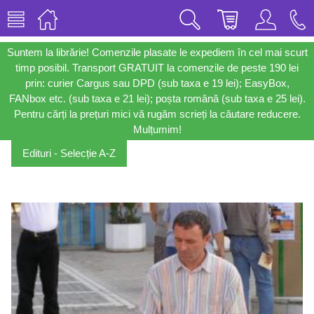
Suntem la librărie! Comenzile plasate le expediem în cel mai scurt
timp posibil. Transport GRATUIT la comenzile de peste 190 lei
prin: curier Cargus sau DPD (sub taxa e 19 lei); EasyBox,
FANbox etc. (sub taxa e 21 lei); poșta română (sub taxa e 25 lei).
Pentru cărți la prețuri mici vă rugăm scrieți la căutare reducere.
Mulțumim!
Edituri - Selecție A-Z