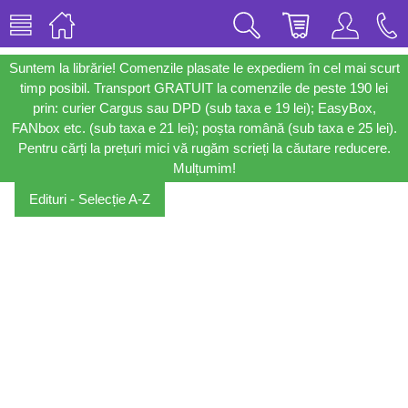
Suntem la librărie! Comenzile plasate le expediem în cel mai scurt
timp posibil. Transport GRATUIT la comenzile de peste 190 lei
prin: curier Cargus sau DPD (sub taxa e 19 lei); EasyBox,
FANbox etc. (sub taxa e 21 lei); poșta română (sub taxa e 25 lei).
Pentru cărți la prețuri mici vă rugăm scrieți la căutare reducere.
Mulțumim!
Edituri - Selecție A-Z