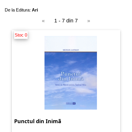
De la Editura:
Ari
«
1 - 7 din 7
»
Stoc 0
Punctul din Inimã