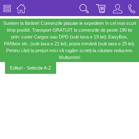
Suntem la librărie! Comenzile plasate le expediem în cel mai scurt
timp posibil. Transport GRATUIT la comenzile de peste 190 lei
prin: curier Cargus sau DPD (sub taxa e 19 lei); EasyBox,
FANbox etc. (sub taxa e 21 lei); poșta română (sub taxa e 25 lei).
Pentru cărți la prețuri mici vă rugăm scrieți la căutare reducere.
Mulțumim!
Edituri - Selecție A-Z