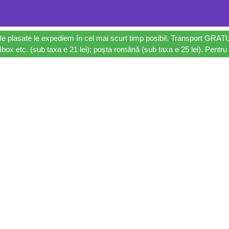
le plasate le expediem în cel mai scurt timp posibil. Transport GRAT
ox etc. (sub taxa e 21 lei); poșta română (sub taxa e 25 lei). Pentru 