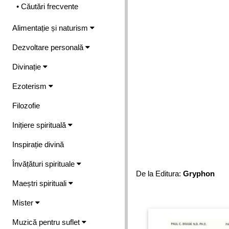
• Căutări frecvente
Alimentație și naturism
Dezvoltare personală
Divinație
Ezoterism
Filozofie
Inițiere spirituală
Inspirație divină
Învățături spirituale
De la Editura:
Gryphon
Maeștri spirituali
Mister
Muzică pentru suflet