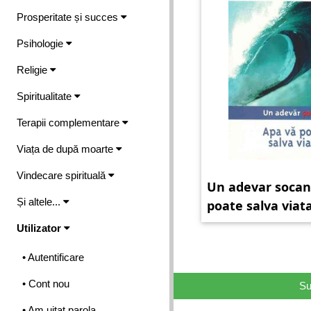
Prosperitate și succes
Psihologie
Religie
Spiritualitate
Terapii complementare
Viața de după moarte
Vindecare spirituală
Un adevar socan
Și altele...
poate salva viat
Utilizator
• Autentificare
• Cont nou
Su
• Am uitat parola