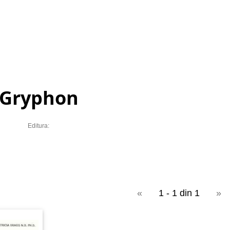
Gryphon
Editura:
«
1 - 1 din 1
»