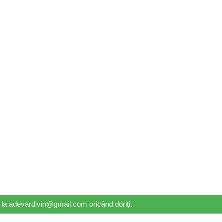
il la adevardivin@gmail.com oricând doriți.