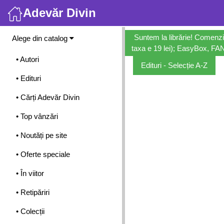
Adevăr Divin
Meniu
Suntem la librărie! Comenzi
Alege din catalog
taxa e 19 lei); EasyBox, FANb
• Autori
Edituri - Selecție A-Z
• Edituri
• Cărți Adevăr Divin
• Top vânzări
• Noutăți pe site
• Oferte speciale
• În viitor
• Retipăriri
• Colecții