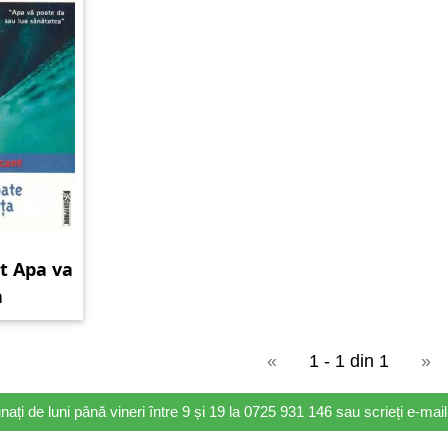
t Apa va
a
«
1 - 1 din 1
»
nați de luni până vineri între 9 și 19 la 0725 931 146 sau scrieți e-ma