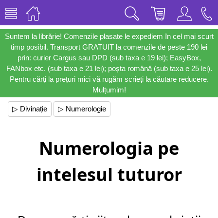
Suntem la librărie! Comenzile plasate le expediem în cel mai scurt
timp posibil. Transport GRATUIT la comenzile de peste 190 lei
prin: curier Cargus sau DPD (sub taxa e 19 lei); EasyBox,
FANbox etc. (sub taxa e 21 lei); poșta română (sub taxa e 25 lei).
Pentru cărți la prețuri mici vă rugăm scrieți la căutare reducere.
Mulțumim!
▷ Divinație
▷ Numerologie
Numerologia pe
intelesul tuturor