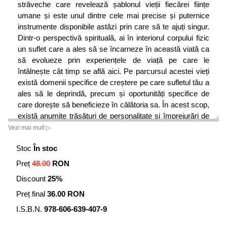
străveche care revelează șablonul vieții fiecărei ființe
umane și este unul dintre cele mai precise și puternice
instrumente disponibile astăzi prin care să te ajuți singur.
Dintr-o perspectivă spirituală, ai în interiorul corpului fizic
un suflet care a ales să se încarneze în această viată ca
să evolueze prin experiențele de viață pe care le
întâlnește cât timp se află aici. Pe parcursul acestei vieți
există domenii specifice de creștere pe care sufletul tău a
ales să le deprindă, precum și oportunități specifice de
care dorește să beneficieze în călătoria sa. În acest scop,
există anumite trăsături de personalitate și împrejurări de
viață de care are nevoie ca să-și îndeplinească scopul –
Vezi mai mult ▷
iar „numerele" tale conțin detaliile acestora. Altfel spus,
Stoc
În stoc
profilul tău numerologic dezvăluie șablonul a ceea ce
sufletul tău a ales în avans să îndeplinească în această
Preț
48.00
RON
viată. Unul dintre beneficiile numerologiei constă în
Discount
25%
abilitatea de a-ți dezvălui destinul și scopul vieții, precum
și lecțiile de viață pe care le vei înfrunta de-a lungul căii –
Preț final
36.00 RON
ceea ce reprezintă o informație valoroasă dacă vrei să
I.S.B.N.
978-606-639-407-9
profiți din plin de călătoria ta. Numerologia înseamnă mult