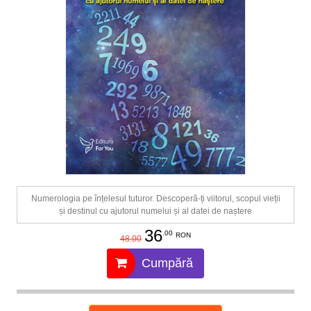
Numerologia pe înțelesul tuturor. Descoperă-ți viitorul, scopul vieții
și destinul cu ajutorul numelui și al datei de naștere
36
.00
RON
48.00
Cumpără