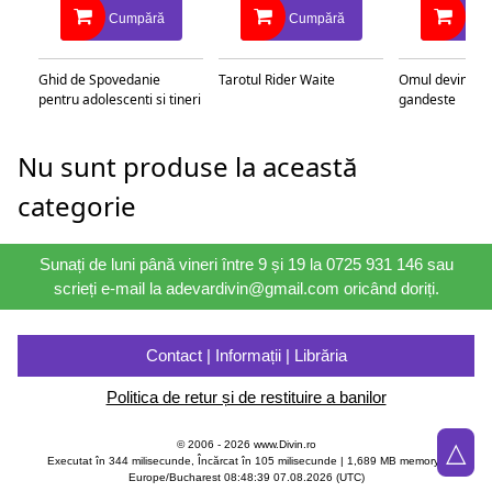
Cumpără
Cumpără
Cu
Ghid de Spovedanie
Tarotul Rider Waite
Omul devine c
pentru adolescenti si tineri
gandeste
Nu sunt produse la această
categorie
Sunați de luni până vineri între 9 și 19 la 0725 931 146 sau
scrieți e-mail la adevardivin@gmail.com oricând doriți.
Contact | Informații | Librăria
Politica de retur și de restituire a banilor
△
© 2006 - 2026 www.Divin.ro
Executat în 344 milisecunde, Încărcat în
105
milisecunde | 1,689 MB memory |
Europe/Bucharest 08:48:39 07.08.2026 (UTC)