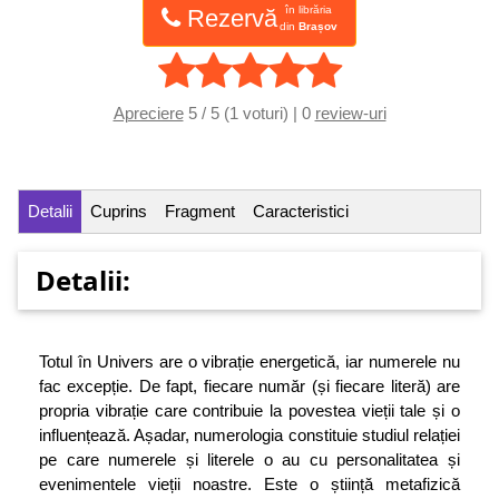
în librăria
Rezervă
din
Brașov
Apreciere
5 / 5 (1 voturi) | 0
review-uri
Detalii
Cuprins
Fragment
Caracteristici
Detalii:
Totul în Univers are o vibrație energetică, iar numerele nu
fac excepție. De fapt, fiecare număr (și fiecare literă) are
propria vibrație care contribuie la povestea vieții tale și o
influențează. Așadar, numerologia constituie studiul relației
pe care numerele și literele o au cu personalitatea și
evenimentele vieții noastre. Este o știință metafizică