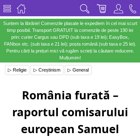
Suntem la librărie! Comenzile plasate le expediem în cel mai scurt
timp posibil. Transport GRATUIT la comenzile de peste 190 lei
prin: curier Cargus sau DPD (sub taxa e 19 lei); EasyBox,
FANbox etc. (sub taxa e 21 lei); poșta română (sub taxa e 25 lei).
Pentru cărți la prețuri mici vă rugăm scrieți la căutare reducere.
Mulțumim!
▷ Religie
▷ Creștinism
▷ General
România furată –
raportul comisarului
european Samuel