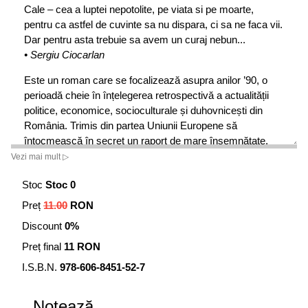
Cale – cea a luptei nepotolite, pe viata si pe moarte,
pentru ca astfel de cuvinte sa nu dispara, ci sa ne faca vii.
Dar pentru asta trebuie sa avem un curaj nebun...
• Sergiu Ciocarlan
Este un roman care se focalizează asupra anilor ’90, o
perioadă cheie în înțelegerea retrospectivă a actualității
politice, economice, socioculturale și duhovnicești din
România. Trimis din partea Uniunii Europene să
întocmească în secret un raport de mare însemnătate,
Samuel Scheib se dovedește un evaluator extrem de
Vezi mai mult ▷
inteligent, a cărui vizită se produce sub acoperirea unui
Stoc
Stoc 0
eveniment cultural. Expusă dezechilibrelor de tot felul,
societatea românească are totuși o speranță în ceilalți doi
Preț
11.00
RON
protagoniști, Iancu Mercheșanu, un tânăr maistru naval,
Discount
0%
iubitor de cultură românească și de valori autentice, și
Cosette Minescu, proaspăt absolventă a Facultății de
Preț final
11 RON
Aviație, care are o inimă plină de Hristos.
I.S.B.N.
978-606-8451-52-7
Notează