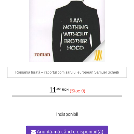
România furată – raportul comisarului european Samuel Scheib
11
.00
RON
(Stoc 0)
Indisponibil
Anunță-mă când e disponibil(ă)