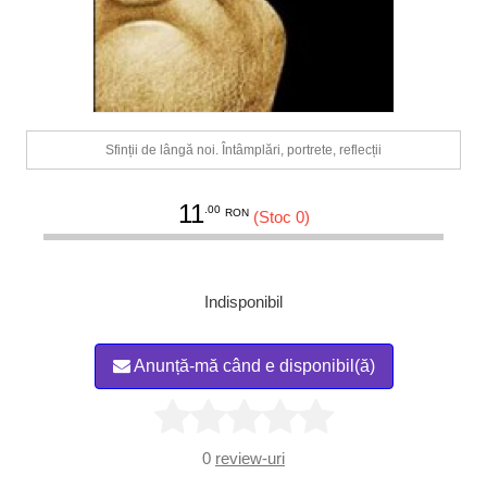
Sfinții de lângă noi. Întâmplări, portrete, reflecții
11
.00
RON
(Stoc 0)
Indisponibil
Anunță-mă când e disponibil(ă)
0
review-uri