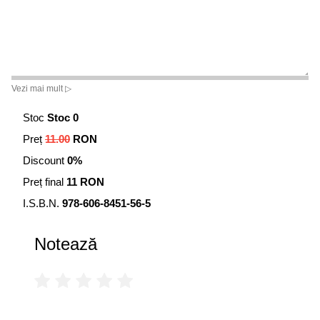
Vezi mai mult ▷
Stoc
Stoc 0
Preț
11.00
RON
Discount
0%
Preț final
11 RON
I.S.B.N.
978-606-8451-56-5
Notează