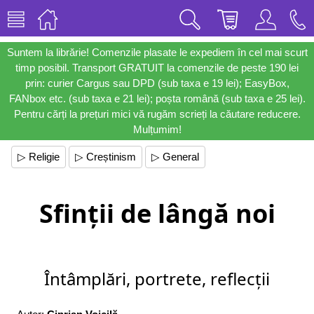
Suntem la librărie! Comenzile plasate le expediem în cel mai scurt
timp posibil. Transport GRATUIT la comenzile de peste 190 lei
prin: curier Cargus sau DPD (sub taxa e 19 lei); EasyBox,
FANbox etc. (sub taxa e 21 lei); poșta română (sub taxa e 25 lei).
Pentru cărți la prețuri mici vă rugăm scrieți la căutare reducere.
Mulțumim!
▷ Religie
▷ Creștinism
▷ General
Sfinții de lângă noi
Întâmplări, portrete, reflecții