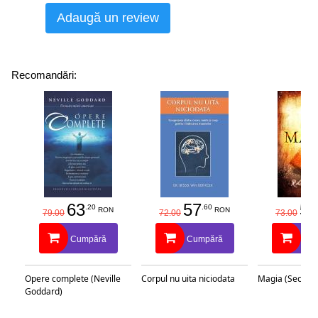
Adaugă un review
Recomandări:
63
57
58
.20
.60
RON
RON
79.00
72.00
73.00
Cumpără
Cumpără
Cu
Opere complete (Neville
Corpul nu uita niciodata
Magia (Secretu
Goddard)