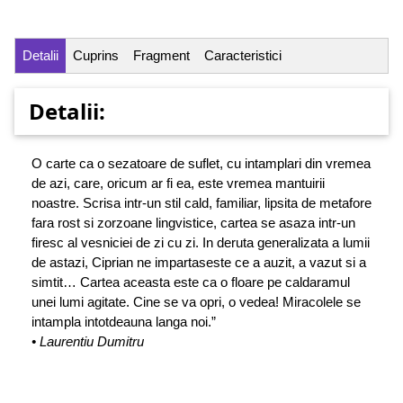
Detalii
Cuprins
Fragment
Caracteristici
Detalii:
O carte ca o sezatoare de suflet, cu intamplari din vremea
de azi, care, oricum ar fi ea, este vremea mantuirii
noastre. Scrisa intr-un stil cald, familiar, lipsita de metafore
fara rost si zorzoane lingvistice, cartea se asaza intr-un
firesc al vesniciei de zi cu zi. In deruta generalizata a lumii
de astazi, Ciprian ne impartaseste ce a auzit, a vazut si a
simtit… Cartea aceasta este ca o floare pe caldaramul
unei lumi agitate. Cine se va opri, o vedea! Miracolele se
intampla intotdeauna langa noi.”
• Laurentiu Dumitru