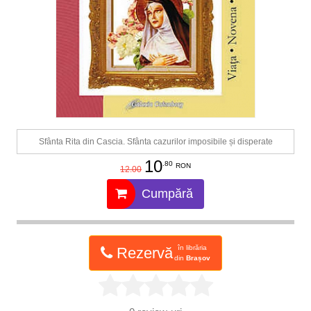
Sfânta Rita din Cascia. Sfânta cazurilor imposibile și disperate
10
.80
RON
12.00
Cumpără
în librăria
Rezervă
din
Brașov