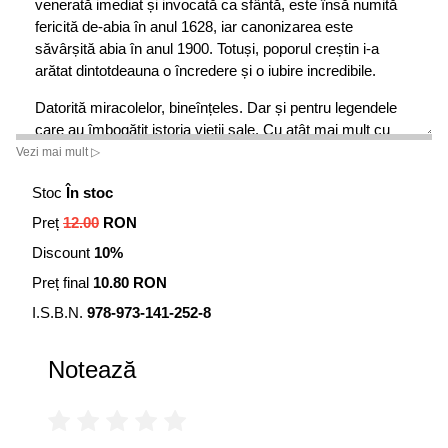
venerată imediat și invocată ca sfântă, este însă numită
fericită de-abia în anul 1628, iar canonizarea este
săvârșită abia în anul 1900. Totuși, poporul creștin i-a
arătat dintotdeauna o încredere și o iubire incredibile.
Datorită miracolelor, bineînțeles. Dar și pentru legendele
care au îmbogățit istoria vieții sale. Cu atât mai mult cu
cât ea este numită în mod afectiv
Sfânta imposibilităților,
Vezi mai mult ▷
adică aceea căreia i se poate cere un har chiar și în
Stoc
În stoc
situațiile cele mai disperate și de nerezolvat.
Preț
12.00
RON
In anul 1457, un notar (in acea perioada Cascia era orasul
Discount
10%
notarilor, care documentau totul si prezidau orice act
public) inregistra unsprezece miracole infaptuite de Sfanta
Preț final
10.80 RON
doar in acel an. Iar in cursul procesului de canonizare din
I.S.B.N.
978-973-141-252-8
anul 1626 au examinat aproximativ 216 marturii, descriind
in amanunt circa 108: toate povesteau minuni si favoruri
obtinute prin intermediul ei.
Notează
Chiar si in zilele noastre, buletinul pe care Sanctuarul il
trimite celor devotati din intreaga lume prezinta pagini si
pagini de haruri obtinute prin intermediul ei.