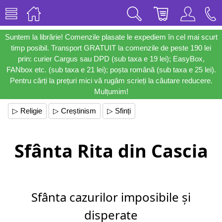
Suntem la librărie! Comenzile plasate le expediem în cel mai scurt
timp posibil. Transport GRATUIT la comenzile de peste 190 lei
prin: curier Cargus sau DPD (sub taxa e 19 lei); EasyBox,
FANbox etc. (sub taxa e 21 lei); poșta română (sub taxa e 25 lei).
Pentru cărți la prețuri mici vă rugăm scrieți la căutare reducere.
Mulțumim!
▷ Religie
▷ Creștinism
▷ Sfinți
Sfânta Rita din Cascia
Sfânta cazurilor imposibile și
disperate