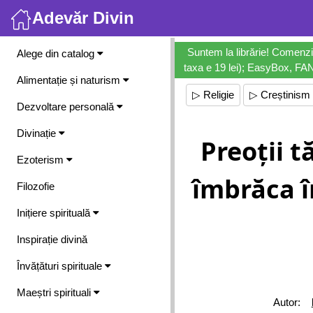
Adevăr Divin
Meniu
Suntem la librărie! Comenzi
Alege din catalog
taxa e 19 lei); EasyBox, FANb
Alimentație și naturism
▷ Religie
▷ Creștinism
Dezvoltare personală
Divinație
Preoții t
Ezoterism
îmbrăca î
Filozofie
Inițiere spirituală
Inspirație divină
Învățături spirituale
Maeștri spirituali
Autor: