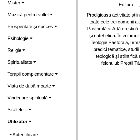
Mister
Editura:
Muzică pentru suflet
Prodigioasa activitate știin
toate cele trei domenii al
Prosperitate și succes
Pastorală și Artă creștină,
și catehetică. În volumul 
Psihologie
Teologie Pastorală, urmat
predici tematice, studi
Religie
teologică și științific
Spiritualitate
felonului: Preoții 
Terapii complementare
Viața de după moarte
Vindecare spirituală
Și altele...
Utilizator
• Autentificare