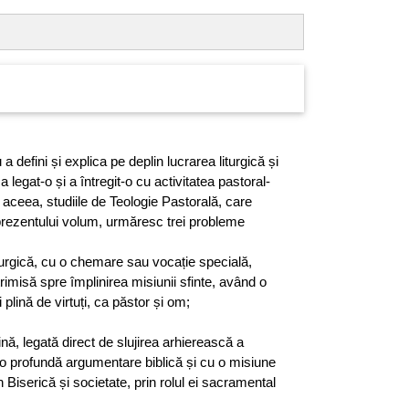
a defini și explica pe deplin lucrarea liturgică și
a legat-o și a întregit-o cu activitatea pastoral-
aceea, studiile de Teologie Pastorală, care
rezentului volum, urmăresc trei probleme
turgică, cu o chemare sau vocație specială,
i trimisă spre împlinirea misiunii sfinte, având o
 plină de virtuți, ca păstor și om;
vină, legată direct de slujirea arhierească a
 o profundă argumentare biblică și cu o misiune
n Biserică și societate, prin rolul ei sacramental