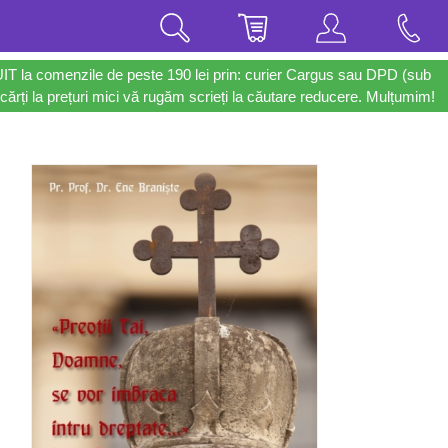
UIT la comenzile de peste 190 lei prin: curier Cargus sau DPD (sub
cărți la prețuri mici vă rugăm scrieți la căutare reducere. Mulțumim!