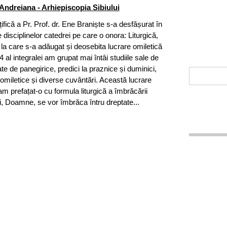
Andreiana - Arhiepiscopia Sibiului
țifică a Pr. Prof. dr. Ene Braniște s-a desfășurat în
e disciplinelor catedrei pe care o onora: Liturgică,
 la care s-a adăugat și deosebita lucrare omiletică
4 al integralei am grupat mai întâi studiile sale de
e de panegirice, predici la praznice și duminici,
i omiletice și diverse cuvântări. Această lucrare
ă am prefațat-o cu formula liturgică a îmbrăcării
Tăi, Doamne, se vor îmbrăca întru dreptate...