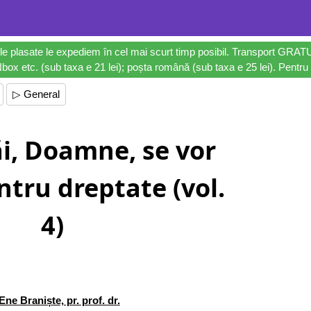
le plasate le expediem în cel mai scurt timp posibil. Transport GRAT
ox etc. (sub taxa e 21 lei); poșta română (sub taxa e 25 lei). Pentru 
▷ General
ăi, Doamne, se vor
ntru dreptate (vol.
4)
Ene Braniște, pr. prof. dr.