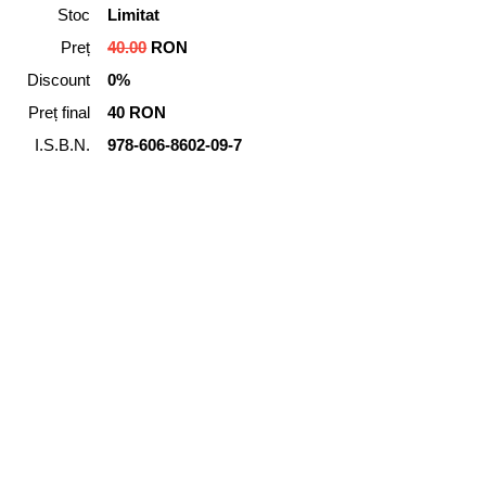
Stoc
Limitat
Preț
40.00
RON
Discount
0%
Preț final
40 RON
I.S.B.N.
978-606-8602-09-7