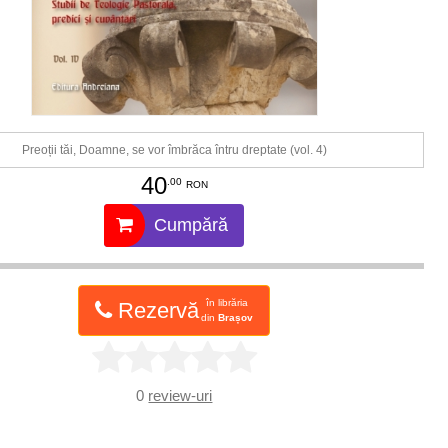
Preoții tăi, Doamne, se vor îmbrăca întru dreptate (vol. 4)
40
.00
RON
Cumpără
în librăria
Rezervă
din
Brașov
0
review-uri