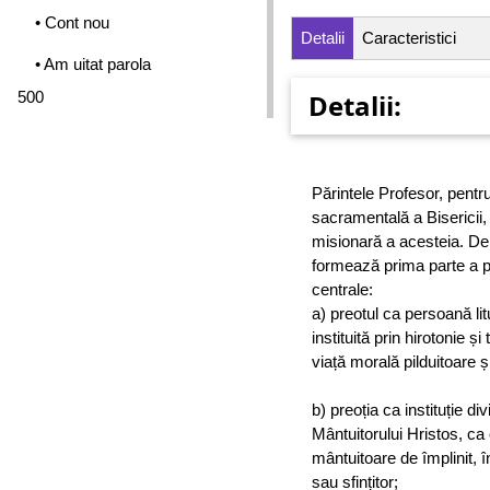
• Cont nou
Detalii
Caracteristici
• Am uitat parola
500
Detalii:
Părintele Profesor, pentru 
sacramentală a Bisericii, 
misionară a acesteia. De 
formează prima parte a p
centrale:
a) preotul ca persoană li
instituită prin hirotonie ș
viață morală pilduitoare și
b) preoția ca instituție di
Mântuitorului Hristos, ca
mântuitoare de împlinit, î
sau sfințitor;