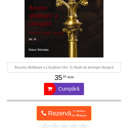
Bucuria sfințitoare a Liturghiei (Vol. 3) Studii de teologie liturgică
35
.00
RON
Cumpără
în librăria
Rezervă
din
Brașov