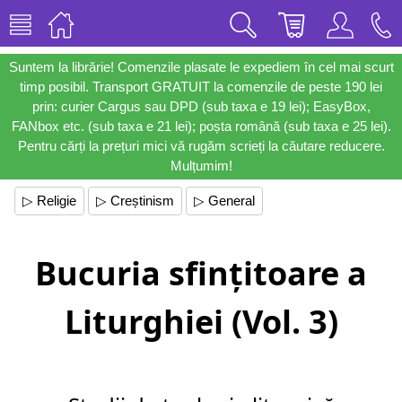
Suntem la librărie! Comenzile plasate le expediem în cel mai scurt
timp posibil. Transport GRATUIT la comenzile de peste 190 lei
prin: curier Cargus sau DPD (sub taxa e 19 lei); EasyBox,
FANbox etc. (sub taxa e 21 lei); poșta română (sub taxa e 25 lei).
Pentru cărți la prețuri mici vă rugăm scrieți la căutare reducere.
Mulțumim!
▷ Religie
▷ Creștinism
▷ General
Bucuria sfințitoare a
Liturghiei (Vol. 3)