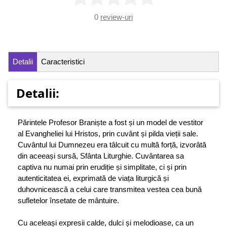
0
review-uri
Detalii
Caracteristici
Detalii:
Părintele Profesor Braniște a fost și un model de vestitor
al Evangheliei lui Hristos, prin cuvânt și pilda vieții sale.
Cuvântul lui Dumnezeu era tâlcuit cu multă forță, izvorâtă
din aceeași sursă, Sfânta Liturghie. Cuvântarea sa
captiva nu numai prin erudiție și simplitate, ci și prin
autenticitatea ei, exprimată de viața liturgică și
duhovnicească a celui care transmitea vestea cea bună
sufletelor însetate de mântuire.
Cu aceleași expresii calde, dulci și melodioase, ca un