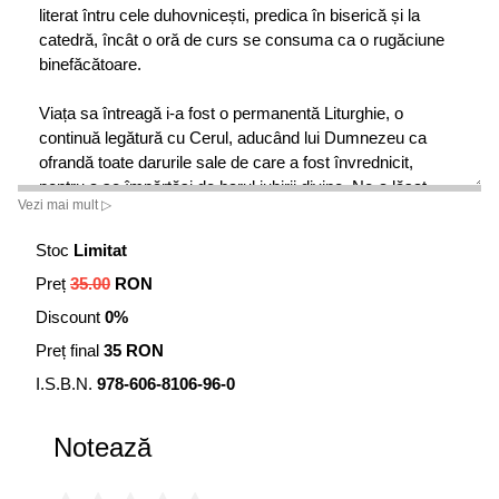
literat întru cele duhovnicești, predica în biserică și la
catedră, încât o oră de curs se consuma ca o rugăciune
binefăcătoare.
Viața sa întreagă i-a fost o permanentă Liturghie, o
continuă legătură cu Cerul, aducând lui Dumnezeu ca
ofrandă toate darurile sale de care a fost învrednicit,
pentru a se împărtăși de harul iubirii divine. Ne-a lăsat
Vezi mai mult ▷
nouă, spre contemplare și împropriere, studii și experiențe
liturgice, teologice și duhovnicești. Toate au avut aceeași
Stoc
Limitat
sursă – Sfânta Liturghie.
Preț
35.00
RON
Rugăm pe Bunul și Milostivul Dumnezeu să-i dăruiască
Discount
0%
odihnă veșnică, săvârșind și în ceruri, împreună cu cetele
Preț final
35 RON
îngerești, slujba divină studiată, explicată, săvârită și trăită
de dânsul aici pe pământ, Sfânta Liturghie.
I.S.B.N.
978-606-8106-96-0
• Dr. Laurențiu Streza, Arhiepiscopul Sibiului și Mitropolitul
Notează
Ardealului