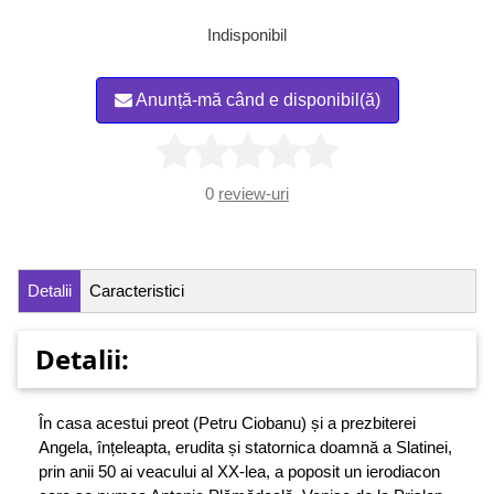
Indisponibil
Anunță-mă când e disponibil(ă)
0
review-uri
Detalii
Caracteristici
Detalii:
În casa acestui preot (Petru Ciobanu) și a prezbiterei
Angela, înțeleapta, erudita și statornica doamnă a Slatinei,
prin anii 50 ai veacului al XX-lea, a poposit un ierodiacon