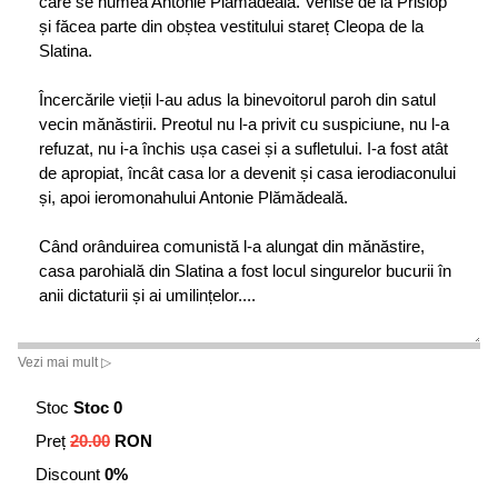
care se numea Antonie Plămădeală. Venise de la Prislop
și făcea parte din obștea vestitului stareț Cleopa de la
Slatina.
Încercările vieții l-au adus la binevoitorul paroh din satul
vecin mănăstirii. Preotul nu l-a privit cu suspiciune, nu l-a
refuzat, nu i-a închis ușa casei și a sufletului. I-a fost atât
de apropiat, încât casa lor a devenit și casa ierodiaconului
și, apoi ieromonahului Antonie Plămădeală.
Când orânduirea comunistă l-a alungat din mănăstire,
casa parohială din Slatina a fost locul singurelor bucurii în
anii dictaturii și ai umilințelor....
Vezi mai mult ▷
Stoc
Stoc 0
Preț
20.00
RON
Discount
0%