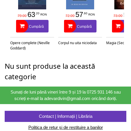
63
57
58
.20
.60
RON
RON
79.00
72.00
73.00
Cumpără
Cumpără
Cu
Opere complete (Neville
Corpul nu uita niciodata
Magia (Secretu
Goddard)
Nu sunt produse la această
categorie
Sunați de luni până vineri între 9 și 19 la 0725 931 146 sau
scrieți e-mail la adevardivin@gmail.com oricând doriți.
Contact | Informații | Librăria
Politica de retur și de restituire a banilor