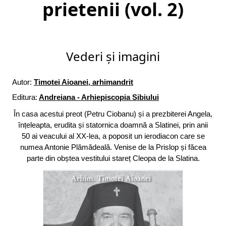
prietenii (vol. 2)
Vederi și imagini
Autor:
Timotei Aioanei, arhimandrit
Editura:
Andreiana - Arhiepiscopia Sibiului
În casa acestui preot (Petru Ciobanu) și a prezbiterei Angela,
înțeleapta, erudita și statornica doamnă a Slatinei, prin anii
50 ai veacului al XX-lea, a poposit un ierodiacon care se
numea Antonie Plămădeală. Venise de la Prislop și făcea
parte din obștea vestitului stareț Cleopa de la Slatina.