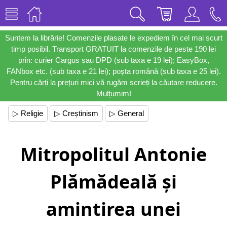
Suntem la librărie! Comenzile plasate le expediem în cel mai scurt
timp posibil. Transport GRATUIT la comenzile de peste 190 lei
prin: curier Cargus sau DPD (sub taxa e 19 lei); EasyBox,
FANbox etc. (sub taxa e 21 lei); poșta română (sub taxa e 25 lei).
Pentru cărți la prețuri mici vă rugăm scrieți la căutare reducere.
Mulțumim!
▷ Religie
▷ Creștinism
▷ General
Mitropolitul Antonie
Plămădeală și
amintirea unei