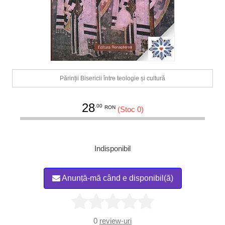
Părinții Bisericii între teologie și cultură
28
.00
RON
(Stoc 0)
Indisponibil
Anunță-mă când e disponibil(ă)
0
review-uri