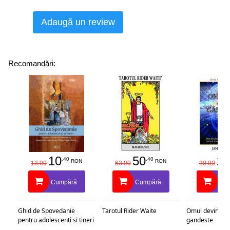
Adaugă un review
Recomandări:
10
50
25
.40
.40
RON
RON
13.00
63.00
30.00
Cumpără
Cumpără
Cu
Ghid de Spovedanie
Tarotul Rider Waite
Omul devine c
pentru adolescenti si tineri
gandeste