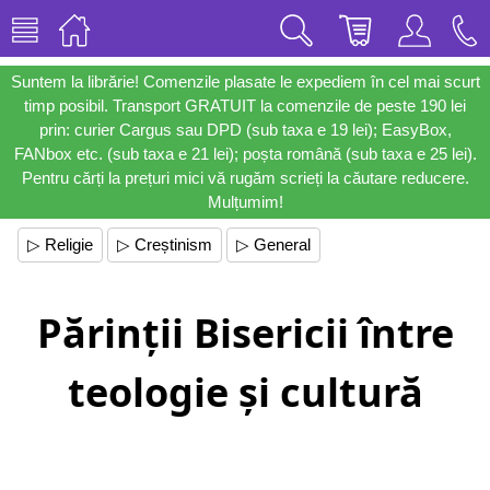
Suntem la librărie! Comenzile plasate le expediem în cel mai scurt
timp posibil. Transport GRATUIT la comenzile de peste 190 lei
prin: curier Cargus sau DPD (sub taxa e 19 lei); EasyBox,
FANbox etc. (sub taxa e 21 lei); poșta română (sub taxa e 25 lei).
Pentru cărți la prețuri mici vă rugăm scrieți la căutare reducere.
Mulțumim!
▷ Religie
▷ Creștinism
▷ General
Părinții Bisericii între
teologie și cultură