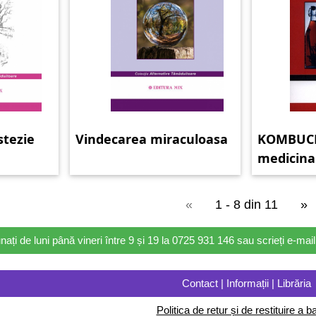
stezie
Vindecarea miraculoasa
KOMBUCH
medicinal
folosite 
kombuc
«
1 - 8 din 11
»
nați de luni până vineri între 9 și 19 la 0725 931 146 sau scrieți e-ma
Contact | Informații | Librăria
Politica de retur și de restituire a ba