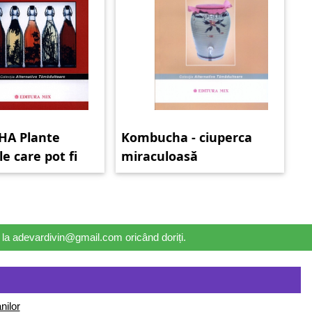
A Plante
Kombucha - ciuperca
e care pot fi
miraculoasă
pentru ceaiul de
ha
il la adevardivin@gmail.com oricând doriți.
nilor