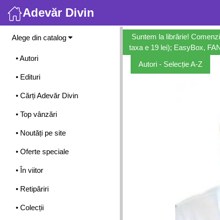
Adevăr Divin
Meniu
Suntem la librărie! Comenzi
Alege din catalog
taxa e 19 lei); EasyBox, FANb
• Autori
Autori - Selecție A-Z
• Edituri
• Cărți Adevăr Divin
• Top vânzări
• Noutăți pe site
• Oferte speciale
• În viitor
• Retipăriri
• Colecții