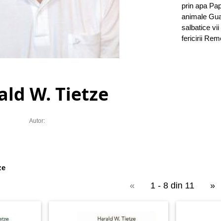
prin apa Pa
animale Guav
salbatice vi
fericirii Reme
ald W. Tietze
Autor:
ze
«
1 - 8 din 11
»