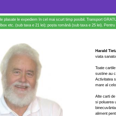
le plasate le expediem în cel mai scurt timp posibil. Transport GRAT
ox etc. (sub taxa e 21 lei); poșta română (sub taxa e 25 lei). Pentru 
Harald Tiet
viata sanato
Toate cartil
sustine au 
Activitatea 
mare al celo
Alte carti d
si poluarea 
binecuvântar
aliment pent