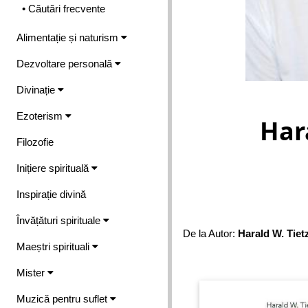
• Căutări frecvente
Alimentație și naturism
Dezvoltare personală
Divinație
Ezoterism
Har
Filozofie
Inițiere spirituală
Inspirație divină
Învățături spirituale
De la Autor:
Harald W. Tiet
Maeștri spirituali
Mister
Muzică pentru suflet