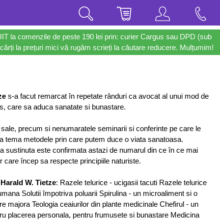
UIT la comenzile de peste 190 lei prin: curier Cargus sau DPD (sub
cărți la prețuri mici vă rugăm scrieți la căutare reducere. Mulțumim!
ze
s-a facut remarcat în repetate rânduri ca avocat al unui mod de
s, care sa aduca sanatate si bunastare.
e sale, precum si nenumaratele seminarii si conferinte pe care le
ca tema metodele prin care putem duce o viata sanatoasa.
sa sustinuta este confirmata astazi de numarul din ce în ce mai
r care încep sa respecte principiile naturiste.
e
Harald W. Tietze
: Razele telurice - ucigasii tacuti Razele telurice
umana Solutii împotriva poluarii Spirulina - un microaliment si o
e majora Teologia ceaiurilor din plante medicinale Chefirul - un
ru placerea personala, pentru frumusete si bunastare Medicina