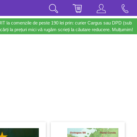
UIT la comenzile de peste 190 lei prin: curier Cargus sau DPD (sub
cărți la prețuri mici vă rugăm scrieți la căutare reducere. Mulțumim!