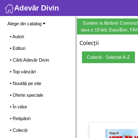
Adevăr Divin
Meniu
Suntem la librărie! Comenzi
Alege din catalog
taxa e 19 lei); EasyBox, FANb
• Autori
Colecții
• Edituri
Colecții - Selecție A-Z
• Cărți Adevăr Divin
• Top vânzări
• Noutăți pe site
• Oferte speciale
• În viitor
• Retipăriri
• Colecții