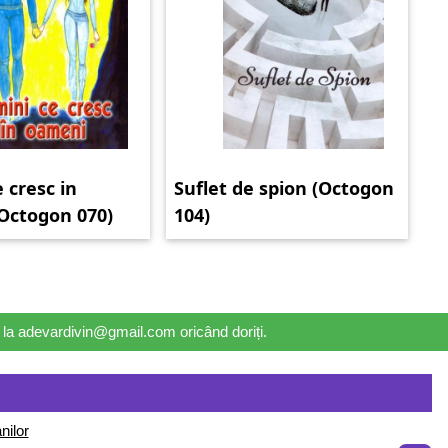
 cresc in
Suflet de spion (Octogon
Octogon 070)
104)
il la adevardivin@gmail.com oricând doriți.
nilor