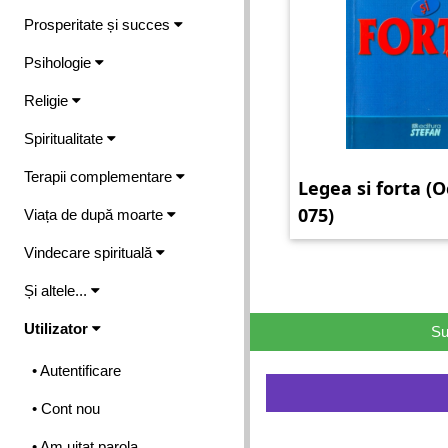
Prosperitate și succes
Psihologie
Religie
Spiritualitate
Terapii complementare
Legea si forta (
075)
Viața de după moarte
Vindecare spirituală
Și altele...
Utilizator
Su
• Autentificare
• Cont nou
• Am uitat parola