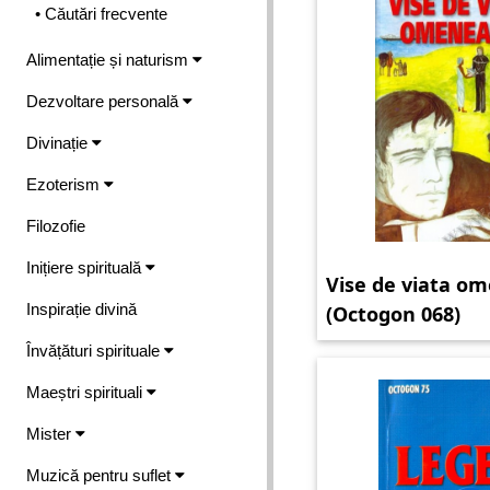
• Căutări frecvente
Alimentație și naturism
Dezvoltare personală
Divinație
Ezoterism
Filozofie
Inițiere spirituală
Vise de viata o
Inspirație divină
(Octogon 068)
Învățături spirituale
Maeștri spirituali
Mister
Muzică pentru suflet