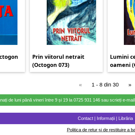
Octogon
Prin viitorul netrait
Lumini ce
(Octogon 073)
oameni (
«
1 - 8 din 30
»
nați de luni până vineri între 9 și 19 la 0725 931 146 sau scrieți e-ma
Contact | Informații | Librăria
Politica de retur și de restituire a ba