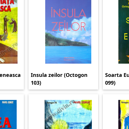
meneasca
Insula zeilor (Octogon
Soarta E
103)
099)