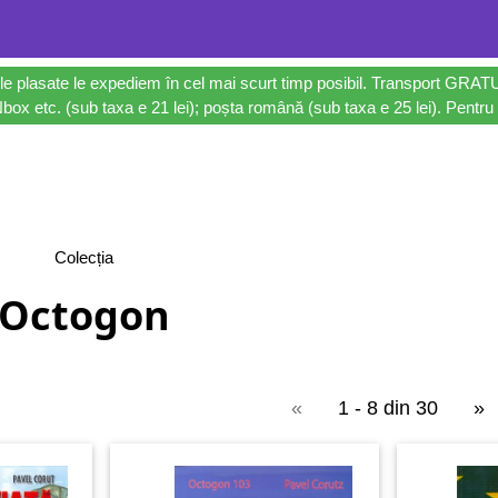
le plasate le expediem în cel mai scurt timp posibil. Transport GRAT
ox etc. (sub taxa e 21 lei); poșta română (sub taxa e 25 lei). Pentru 
Colecția
Octogon
«
1 - 8 din 30
»