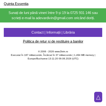
Quinta Essentia
Sunați de luni până vineri între 9 și 19 la 0725 931 146 sau
scrieți e-mail la adevardivin@gmail.com oricând doriți.
Contact | Informații | Librăria
Politica de retur și de restituire a banilor
© 2006 - 2026 www.Divin.ro
Executat în 187 milisecunde, Încărcat în
37
milisecunde | 1,494 MB memory |
Europe/Bucharest 13:11:20 09.08.2026 (UTC)
△