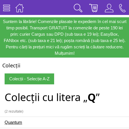
Suntem la librărie! Comenzile plasate le expediem în cel mai scurt
timp posibil. Transport GRATUIT la comenzile de peste 190 lei
prin: curier Cargus sau DPD (sub taxa e 19 lei); EasyBox,
FANbox etc. (sub taxa e 21 lei); poșta română (sub taxa e 25 lei).
Pentru cărți la prețuri mici vă rugăm scrieți la căutare reducere.
Mulțumim!
Colecții
Colecții - Selecție A-Z
Colecții cu litera „
Q
”
(2 rezultate)
Quantum