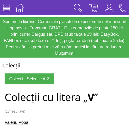
Suntem la librărie! Comenzile plasate le expediem în cel mai scurt
timp posibil. Transport GRATUIT la comenzile de peste 190 lei
prin: curier Cargus sau DPD (sub taxa e 19 lei); EasyBox,
FANbox etc. (sub taxa e 21 lei); poșta română (sub taxa e 25 lei).
Pentru cărți la prețuri mici vă rugăm scrieți la căutare reducere.
Mulțumim!
Colecții
Colecții - Selecție A-Z
Colecții cu litera „
V
”
(17 rezultate)
Valeriu Popa