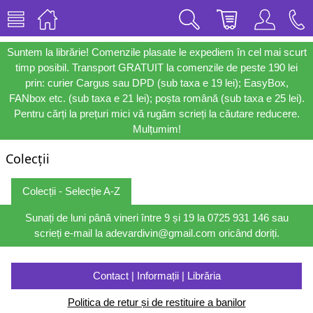
Suntem la librărie! Comenzile plasate le expediem în cel mai scurt
timp posibil. Transport GRATUIT la comenzile de peste 190 lei
prin: curier Cargus sau DPD (sub taxa e 19 lei); EasyBox,
FANbox etc. (sub taxa e 21 lei); poșta română (sub taxa e 25 lei).
Pentru cărți la prețuri mici vă rugăm scrieți la căutare reducere.
Mulțumim!
Colecții
Colecții - Selecție A-Z
Sunați de luni până vineri între 9 și 19 la 0725 931 146 sau
scrieți e-mail la adevardivin@gmail.com oricând doriți.
Contact | Informații | Librăria
Politica de retur și de restituire a banilor