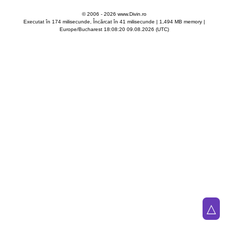
© 2006 - 2026 www.Divin.ro
Executat în 174 milisecunde, Încărcat în
41
milisecunde | 1,494 MB memory |
Europe/Bucharest 18:08:20 09.08.2026 (UTC)
△