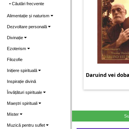
• Căutări frecvente
Alimentație și naturism
Dezvoltare personală
Divinație
Ezoterism
Filozofie
Inițiere spirituală
Daruind vei dob
Inspirație divină
Învățături spirituale
Maeștri spirituali
Mister
Su
Muzică pentru suflet