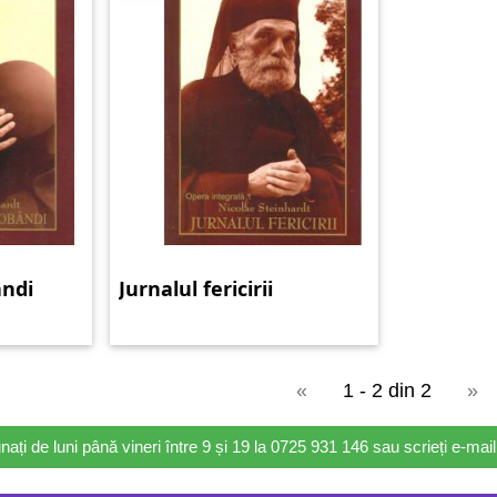
andi
Jurnalul fericirii
«
1 - 2 din 2
»
nați de luni până vineri între 9 și 19 la 0725 931 146 sau scrieți e-ma