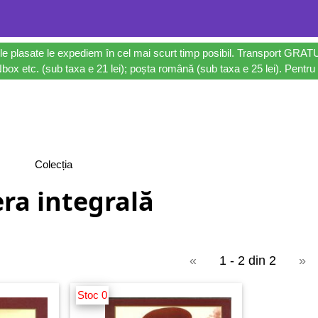
le plasate le expediem în cel mai scurt timp posibil. Transport GRAT
ox etc. (sub taxa e 21 lei); poșta română (sub taxa e 25 lei). Pentru 
Colecția
ra integrală
«
1 - 2 din 2
»
Stoc 0