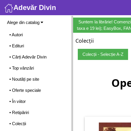
Adevăr Divin
Meniu
Suntem la librărie! Comenzi
Alege din catalog
taxa e 19 lei); EasyBox, FANb
• Autori
Colecții
• Edituri
Colecții - Selecție A-Z
• Cărți Adevăr Divin
• Top vânzări
Ope
• Noutăți pe site
• Oferte speciale
• În viitor
• Retipăriri
• Colecții