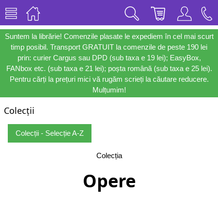
Suntem la librărie! Comenzile plasate le expediem în cel mai scurt
timp posibil. Transport GRATUIT la comenzile de peste 190 lei
prin: curier Cargus sau DPD (sub taxa e 19 lei); EasyBox,
FANbox etc. (sub taxa e 21 lei); poșta română (sub taxa e 25 lei).
Pentru cărți la prețuri mici vă rugăm scrieți la căutare reducere.
Mulțumim!
Colecții
Colecții - Selecție A-Z
Colecția
Opere