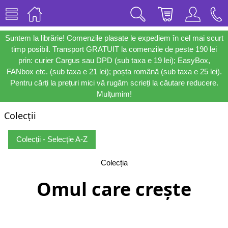
Suntem la librărie! Comenzile plasate le expediem în cel mai scurt
timp posibil. Transport GRATUIT la comenzile de peste 190 lei
prin: curier Cargus sau DPD (sub taxa e 19 lei); EasyBox,
FANbox etc. (sub taxa e 21 lei); poșta română (sub taxa e 25 lei).
Pentru cărți la prețuri mici vă rugăm scrieți la căutare reducere.
Mulțumim!
Colecții
Colecții - Selecție A-Z
Colecția
Omul care crește