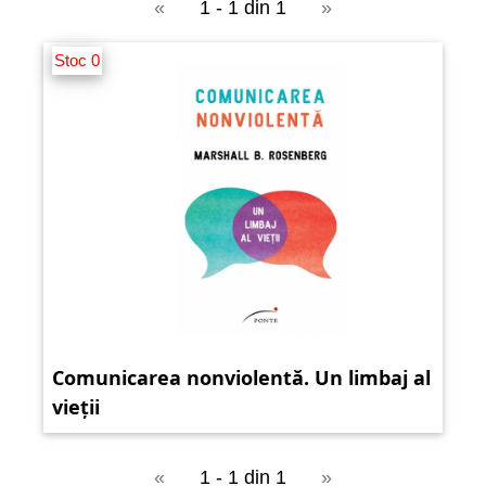
«
1 - 1 din 1
»
Stoc 0
Comunicarea nonviolentă. Un limbaj al
vieții
«
1 - 1 din 1
»