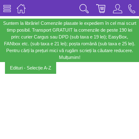
Suntem la librărie! Comenzile plasate le expediem în cel mai scurt
timp posibil. Transport GRATUIT la comenzile de peste 190 lei
prin: curier Cargus sau DPD (sub taxa e 19 lei); EasyBox,
FANbox etc. (sub taxa e 21 lei); poșta română (sub taxa e 25 lei).
Pentru cărți la prețuri mici vă rugăm scrieți la căutare reducere.
Mulțumim!
Edituri - Selecție A-Z