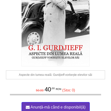
Aspecte din lumea reală: Gurdjieff vorbește elevilor săi
40
.00
RON
(Stoc 0)
50.00
Anunță-mă când e disponibil(ă)