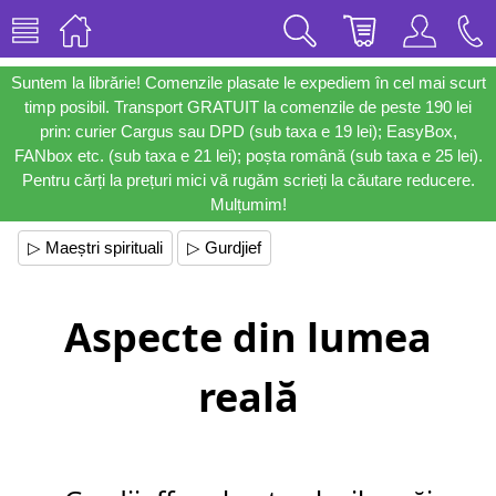
Suntem la librărie! Comenzile plasate le expediem în cel mai scurt
timp posibil. Transport GRATUIT la comenzile de peste 190 lei
prin: curier Cargus sau DPD (sub taxa e 19 lei); EasyBox,
FANbox etc. (sub taxa e 21 lei); poșta română (sub taxa e 25 lei).
Pentru cărți la prețuri mici vă rugăm scrieți la căutare reducere.
Mulțumim!
▷ Maeștri spirituali
▷ Gurdjief
Aspecte din lumea
reală