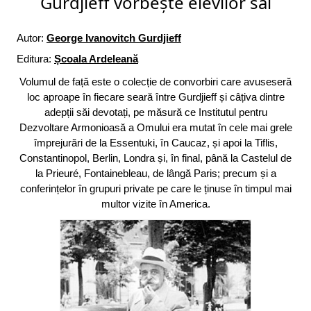
Gurdjieff vorbește elevilor săi
Autor:
George Ivanovitch Gurdjieff
Editura:
Școala Ardeleană
Volumul de față este o colecție de convorbiri care avuseseră
loc aproape în fiecare seară între Gurdjieff și câțiva dintre
adepții săi devotați, pe măsură ce Institutul pentru
Dezvoltare Armonioasă a Omului era mutat în cele mai grele
împrejurări de la Essentuki, în Caucaz, și apoi la Tiflis,
Constantinopol, Berlin, Londra și, în final, până la Castelul de
la Prieuré, Fontainebleau, de lângă Paris; precum și a
conferințelor în grupuri private pe care le ținuse în timpul mai
multor vizite în America.