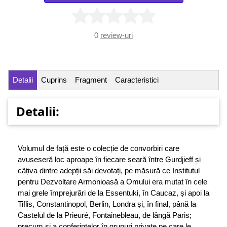
0
review-uri
Detalii
Cuprins
Fragment
Caracteristici
Detalii:
Volumul de față este o colecție de convorbiri care
avuseseră loc aproape în fiecare seară între Gurdjieff și
câțiva dintre adepții săi devotați, pe măsură ce Institutul
pentru Dezvoltare Armonioasă a Omului era mutat în cele
mai grele împrejurări de la Essentuki, în Caucaz, și apoi la
Tiflis, Constantinopol, Berlin, Londra și, în final, până la
Castelul de la Prieuré, Fontainebleau, de lângă Paris;
precum și a conferințelor în grupuri private pe care le