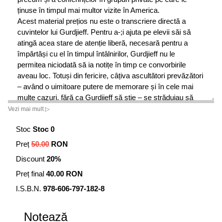
ținuse în timpul mai multor vizite în America.
Acest material prețios nu este o transcriere directă a
cuvintelor lui Gurdjieff. Pentru a-;i ajuta pe elevii săi să
atingă acea stare de atenție liberă, necesară pentru a
împărtăși cu el în timpul întâlnirilor, Gurdjieff nu le
permitea niciodată să ia notițe în timp ce convorbirile
aveau loc. Totuși din fericire, câțiva ascultători prevăzători
– având o uimitoare putere de memorare și în cele mai
multe cazuri, fără ca Gurdjieff să știe – se străduiau să
scrie notițe după aceea, fie singuri, fie împreună unii cu
Vezi mai mult ▷
ceilalți, despre orice ar fi fost auzit. Notele păstrate de
Stoc
Stoc 0
diferiți oameni au fost comparate, traduse acolo unde a
fost necesar și verificate prin citire cu voce tare unora
Preț
50.00
RON
dintre cei care ascultaseră convorbirile originale. Chiar
Discount
20%
incomplete și chiar fragmentare în anumite cazuri,
acestea sunt o redare autentică a abordării pe care
Preț final
40.00 RON
Gurdjieff o avea despre munca asupra sinelui, așa cum
I.S.B.N.
978-606-797-182-8
fusese aceasta dezvoltată în mod informal la momentul
potrivit.
Notează