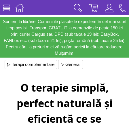
Suntem la librărie! Comenzile plasate le expediem în cel mai scurt
timp posibil. Transport GRATUIT la comenzile de peste 190 lei
prin: curier Cargus sau DPD (sub taxa e 19 lei); EasyBox,
FANbox etc. (sub taxa e 21 lei); poșta română (sub taxa e 25 lei).
Pentru cărți la prețuri mici vă rugăm scrieți la căutare reducere.
Mulțumim!
▷ Terapii complementare
▷ General
O terapie simplă,
perfect naturală și
eficientă ce se