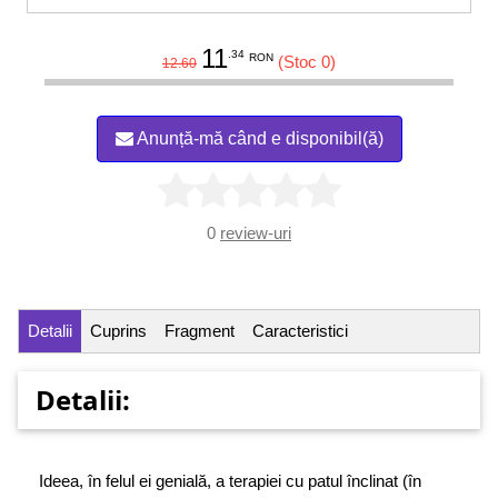
11
.34
RON
(Stoc 0)
12.60
Anunță-mă când e disponibil(ă)
0
review-uri
Detalii
Cuprins
Fragment
Caracteristici
Detalii:
Ideea, în felul ei genială, a terapiei cu patul înclinat (în