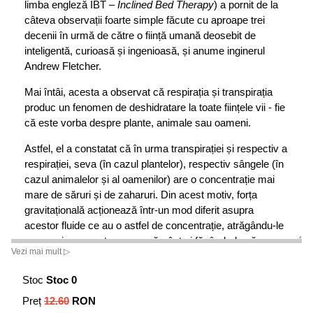
limba engleză IBT –
Inclined Bed Therapy
) a pornit de la
câteva observații foarte simple făcute cu aproape trei
decenii în urmă de către o ființă umană deosebit de
inteligentă, curioasă și ingenioasă, și anume inginerul
Andrew Fletcher.
Mai întâi, acesta a observat că respirația și transpirația
produc un fenomen de deshidratare la toate ființele vii - fie
că este vorba despre plante, animale sau oameni.
Astfel, el a constatat că în urma transpirației și respectiv a
respirației, seva (în cazul plantelor), respectiv sângele (în
cazul animalelor și al oamenilor) are o concentrație mai
mare de săruri și de zaharuri. Din acest motiv, forța
gravitațională acționează într-un mod diferit asupra
acestor fluide ce au o astfel de concentrație, atrăgându-le
cu o mai mare putere spre pământ și făcându-le să
Vezi mai mult ▷
coboare prin sistemul capilar, respectiv prin vasele
sangvine.
Stoc
Stoc 0
Ca în cazul oricărei acțiuni, și în această situație apare și
Preț
12.60
RON
se manifestă o reacțiune de sens contrar, care face ca