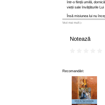
într-o ființă umilă, dorni
vieții sale învățăturile Lui
Însă misiunea lui nu înce
introspecție, rugăciune, î
Vezi mai mult ▷
corturi, înainte să simt
dedica în întregime, în pof
învățăturile Evangheliei la
Notează
la cei care făceau parte d
toate neamurile, chemându
Hristos.
În aceasta a constat misi
numele de Apostol al nea
Recomandări: