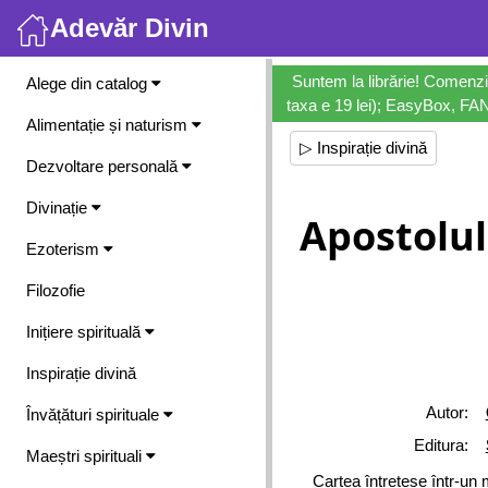
Adevăr Divin
Meniu
Suntem la librărie! Comenzi
Alege din catalog
taxa e 19 lei); EasyBox, FANb
Alimentație și naturism
▷ Inspirație divină
Dezvoltare personală
Divinație
Apostolul
Ezoterism
Filozofie
Inițiere spirituală
Inspirație divină
Autor:
Învățături spirituale
Editura:
Maeștri spirituali
Cartea întrețese într-un 