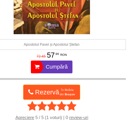
Apostolul Pavel și Apostolul Ștefan
57
.96
RON
72.45
Cumpără
în librăria
Rezervă
din
Brașov
Apreciere
5 / 5 (1 voturi) | 0
review-uri