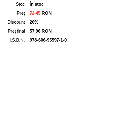
Stoc
În stoc
Preț
72.45
RON
Discount
20%
Preț final
57.96 RON
I.S.B.N.
978-606-95597-1-0