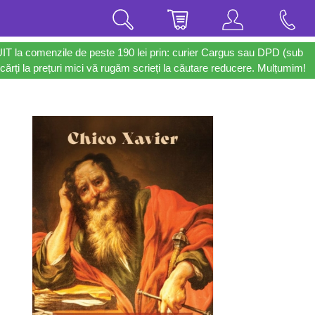
UIT la comenzile de peste 190 lei prin: curier Cargus sau DPD (sub
cărți la prețuri mici vă rugăm scrieți la căutare reducere. Mulțumim!