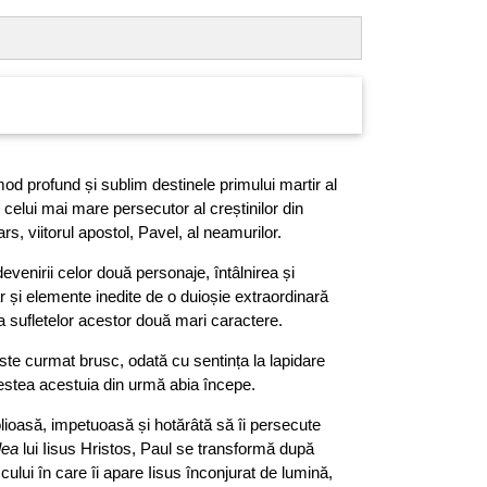
mod profund și sublim destinele primului martir al
i celui mai mare persecutor al creștinilor din
rs, viitorul apostol, Pavel, al neamurilor.
evenirii celor două personaje, întâlnirea și
ar și elemente inedite de o duioșie extraordinară
 a sufletelor acestor două mari caractere.
 este curmat brusc, odată cu sentința la lapidare
estea acestuia din urmă abia începe.
olioasă, impetuoasă și hotărâtă să îi persecute
lea
lui Iisus Hristos, Paul se transformă după
ului în care îi apare Iisus înconjurat de lumină,