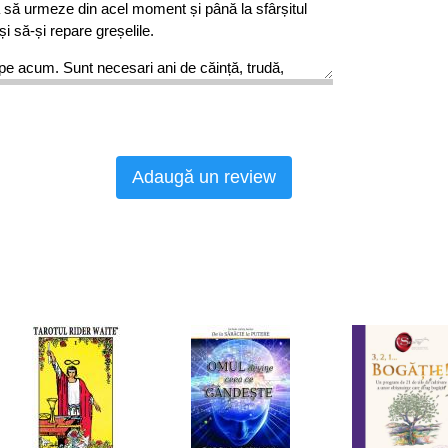
că să urmeze din acel moment și până la sfârșitul
 și să-și repare greșelile.
pe acum. Sunt necesari ani de căință, trudă,
n timp ce își câștigă traiul ca simplu țesător de
ă chemarea și inspirația dumnezeiască de a se
ida greutăților de tot felul, sarcinii de a răspândi
 cât mai multe ființe, fără a se opri doar la evrei,
Adaugă un review
in rasa lui, ci propovăduind adevărul lui Iisus la
-le și îndrumându-le pe toate către iubirea lui
unea sa apostolicească, de unde i s-a tras și
murilor.