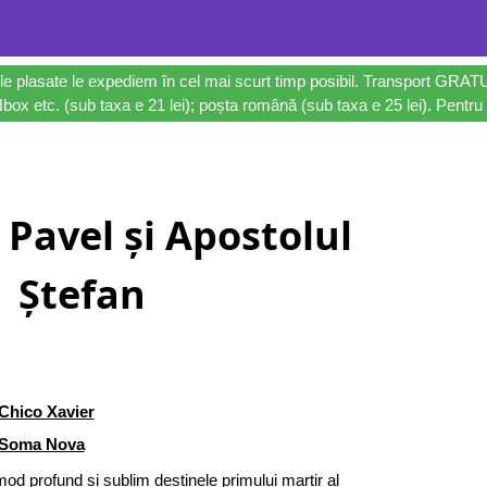
le plasate le expediem în cel mai scurt timp posibil. Transport GRAT
ox etc. (sub taxa e 21 lei); poșta română (sub taxa e 25 lei). Pentru 
 Pavel și Apostolul
Ștefan
Chico Xavier
Soma Nova
mod profund și sublim destinele primului martir al