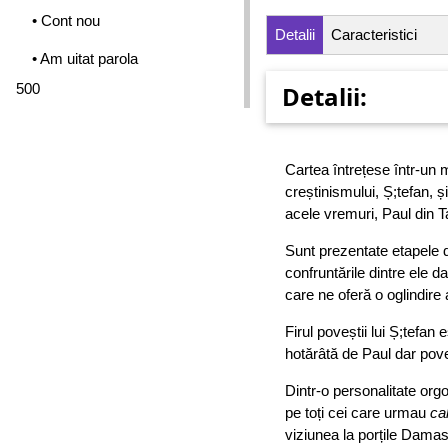
• Cont nou
Detalii
Caracteristici
• Am uitat parola
500
Detalii:
Cartea întrețese într-un 
creștinismului, Ș;tefan, ș
acele vremuri, Paul din Ta
Sunt prezentate etapele d
confruntările dintre ele d
care ne oferă o oglindire
Firul poveștii lui Ș;tefan
hotărâtă de Paul dar pov
Dintr-o personalitate org
pe toți cei care urmau
ca
viziunea la porțile Damasc