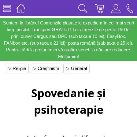
Suntem la librărie! Comenzile plasate le expediem în cel mai scurt
timp posibil. Transport GRATUIT la comenzile de peste 190 lei
prin: curier Cargus sau DPD (sub taxa e 19 lei); EasyBox,
FANbox etc. (sub taxa e 21 lei); poșta română (sub taxa e 25 lei).
Pentru cărți la prețuri mici vă rugăm scrieți la căutare reducere.
Mulțumim!
▷ Religie
▷ Creștinism
▷ General
Spovedanie și
psihoterapie