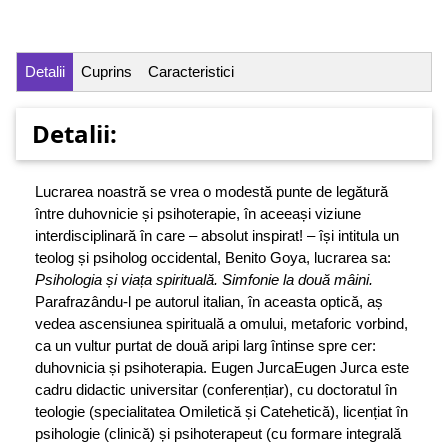
Detalii
Cuprins
Caracteristici
Detalii:
Lucrarea noastră se vrea o modestă punte de legătură
între duhovnicie și psihoterapie, în aceeași viziune
interdisciplinară în care – absolut inspirat! – își intitula un
teolog și psiholog occidental, Benito Goya, lucrarea sa:
Psihologia și viața spirituală. Simfonie la două mâini.
Parafrazându-l pe autorul italian, în aceasta optică, aș
vedea ascensiunea spirituală a omului, metaforic vorbind,
ca un vultur purtat de două aripi larg întinse spre cer:
duhovnicia și psihoterapia. Eugen JurcaEugen Jurca este
cadru didactic universitar (conferențiar), cu doctoratul în
teologie (specialitatea Omiletică și Catehetică), licențiat în
psihologie (clinică) și psihoterapeut (cu formare integrală