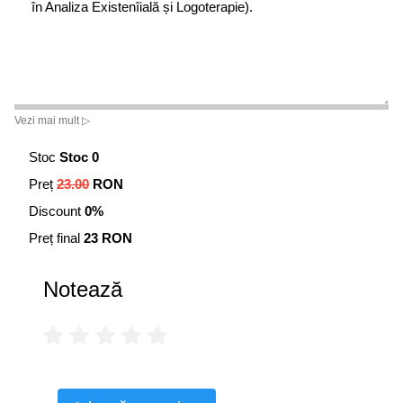
în Analiza Existenîială și Logoterapie).
Vezi mai mult ▷
Stoc
Stoc 0
Preț
23.00
RON
Discount
0%
Preț final
23 RON
Notează