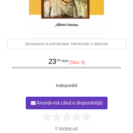
Spovedanie și psihoterapie. Interferențe și diferențe
23
.00
RON
(Stoc 0)
Indisponibil
Anunță-mă când e disponibil(ă)
0
review-uri