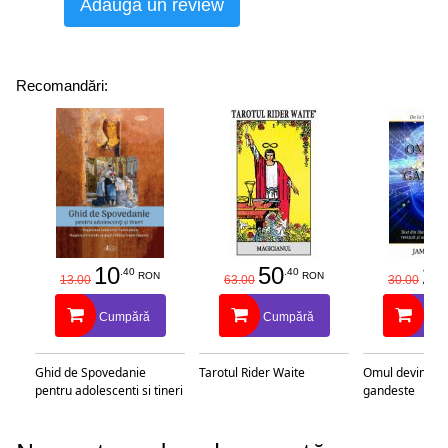
Adaugă un review
Recomandări:
10
50
25
.40
.40
RON
RON
13.00
63.00
30.00
Cumpără
Cumpără
Cu
Ghid de Spovedanie
Tarotul Rider Waite
Omul devine c
pentru adolescenti si tineri
gandeste